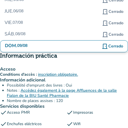
door_front
Cerrado
JUE.
06/08
door_front
Cerrado
VIE.
07/08
door_front
Cerrado
SÁB.
08/08
door_front
Cerrado
DOM.
09/08
door_front
Cerrado
Información práctica
Acceso
Conditions d'accès :
inscription obligatoire.
Información adicional
Possibilité d'emprunt des livres : Oui
Notes :
Accédez également à la page Affluences de la salle
Fialon de la BIU Santé Pharmacie
Nombre de places assises : 120
Servicios disponibles
check
check
Acceso PMR
Impresoras
check
check
Enchufes eléctricos
Wifi