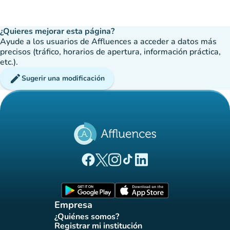
¿Quieres mejorar esta página?
Ayude a los usuarios de Affluences a acceder a datos más
precisos (tráfico, horarios de apertura, información práctica,
etc.).
edit
Sugerir una modificación
(nueva pestaña)
(nueva pestaña)
(nueva pestaña)
(nueva pestaña)
(nueva pestaña)
Página Facebook Affluences
Página Twitter Affluences
Página Instagram Affluences
Página de TikTok de Affluenc
Página LinkedIn Affluenc
(nueva pestaña)
(nueva pestaña)
Empresa
¿Quiénes somos?
(nueva pestaña)
Registrar mi institución
(nueva pestaña)