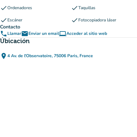
check
check
Ordenadores
Taquillas
check
check
Escáner
Fotocopiadora láser
Contacto
phone
email
computer
Llamar
Enviar un email
Acceder al sitio web
(nueva pestaña)
Úbicación
place
4 Av. de l'Observatoire, 75006 Paris, France
(abrir en Google Maps)
(nueva pestaña)