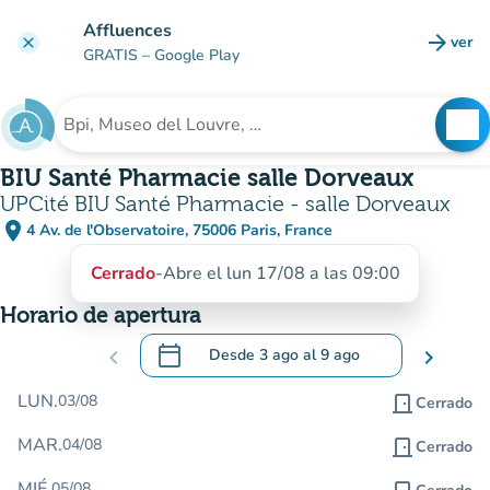
Ir al contenido principal
Affluences
arrow_forward
ver
clear
(nuev
GRATIS
– Google Play
search
See
Buscar un establecimiento
BIU Santé Pharmacie salle Dorveaux
UPCité BIU Santé Pharmacie - salle Dorveaux
place
4 Av. de l'Observatoire, 75006 Paris, France
(abrir en Google Maps)
(nueva pestaña)
Cerrado
-
Abre el lun 17/08 a las 09:00
Horario de apertura
calendar_today
chevron_left
Desde
3 ago
al
9 ago
chevron_right
.
Abra el calendario para cambiar las fecha
LUN.
03/08
door_front
Cerrado
MAR.
04/08
door_front
Cerrado
MIÉ.
05/08