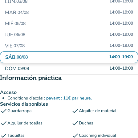
LUN.
14:00
–
19:00
03/08
MAR.
14:00
–
19:00
04/08
MIÉ.
14:00
–
19:00
05/08
JUE.
14:00
–
19:00
06/08
VIE.
14:00
–
19:00
07/08
SÁB.
14:00
–
19:00
08/08
DOM.
14:00
–
19:00
09/08
Información práctica
Acceso
Conditions d'accès :
payant : 11€ par heure.
Servicios disponibles
check
check
Guardarropa
Alquiler de material
check
check
Alquiler de toallas
Duchas
check
check
Taquillas
Coaching individual