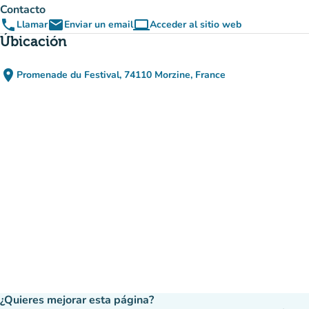
Contacto
phone
email
computer
Llamar
Enviar un email
Acceder al sitio web
(nueva pestaña)
Úbicación
place
Promenade du Festival, 74110 Morzine, France
(abrir en Google Maps)
(nueva pestaña)
¿Quieres mejorar esta página?