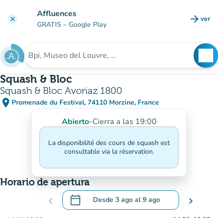
Ir al contenido principal
Affluences
arrow_forward
ver
clear
(nuev
GRATIS
– Google Play
search
See
Buscar un establecimiento
Squash & Bloc
Squash & Bloc Avoriaz 1800
place
Promenade du Festival, 74110 Morzine, France
(abrir en Google Maps)
(nueva pestaña)
Abierto
-
Cierra a las 19:00
La disponibilité des cours de squash est
consultable via la réservation.
Horario de apertura
calendar_today
chevron_left
Desde
3 ago
al
9 ago
chevron_right
.
Abra el calendario para cambiar las fecha