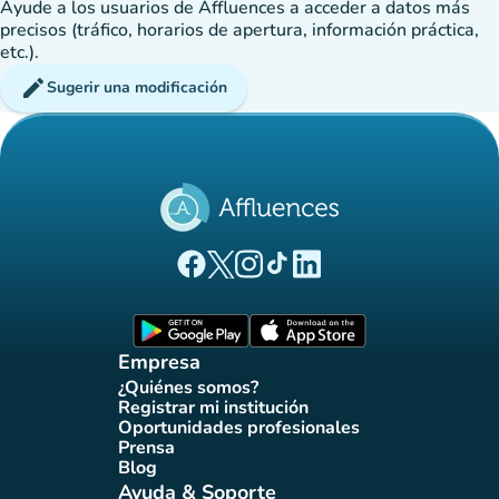
Ayude a los usuarios de Affluences a acceder a datos más
precisos (tráfico, horarios de apertura, información práctica,
etc.).
edit
Sugerir una modificación
(nueva pestaña)
(nueva pestaña)
(nueva pestaña)
(nueva pestaña)
(nueva pestaña)
Página Facebook Affluences
Página Twitter Affluences
Página Instagram Affluences
Página de TikTok de Affluenc
Página LinkedIn Affluenc
(nueva pestaña)
(nueva pestaña)
Empresa
¿Quiénes somos?
(nueva pestaña)
Registrar mi institución
(nueva pestaña)
Oportunidades profesionales
(nueva pestaña)
Prensa
(nueva pestaña)
Blog
(nueva pestaña)
Ayuda & Soporte