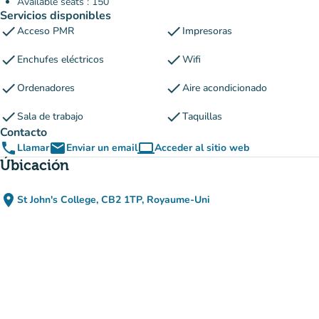
Available seats : 150
Servicios disponibles
check
check
Acceso PMR
Impresoras
check
check
Enchufes eléctricos
Wifi
check
check
Ordenadores
Aire acondicionado
check
check
Sala de trabajo
Taquillas
Contacto
phone
email
computer
Llamar
Enviar un email
Acceder al sitio web
(nueva pestaña)
Úbicación
place
St John's College, CB2 1TP, Royaume-Uni
(abrir en Google Maps)
(nueva pestaña)