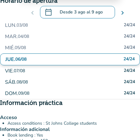
Horario de apertura
calendar_today
chevron_left
Desde
3 ago
al
9 ago
chevron_right
.
Abra el calendario para cambiar las fecha
LUN.
24/24
03/08
MAR.
24/24
04/08
MIÉ.
24/24
05/08
JUE.
24/24
06/08
VIE.
24/24
07/08
SÁB.
24/24
08/08
DOM.
24/24
09/08
Información práctica
Acceso
Access conditions : St Johns College students
Información adicional
Book lending : Yes