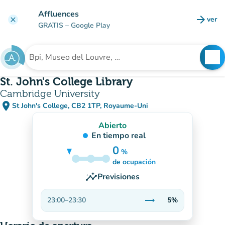
Ir al contenido principal
Affluences
arrow_forward
ver
clear
(nuev
GRATIS
– Google Play
search
See
Buscar un establecimiento
St. John's College Library
Cambridge University
place
St John's College, CB2 1TP, Royaume-Uni
(abrir en Google Maps)
(nueva pestaña)
Abierto
En tiempo real
0
%
5%
de ocupación
insights
Previsiones
trending_flat
23:00
–
23:30
5%
Estable