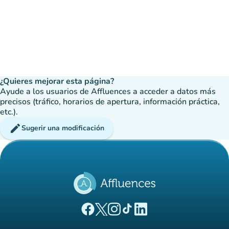
¿Quieres mejorar esta página?
Ayude a los usuarios de Affluences a acceder a datos más
precisos (tráfico, horarios de apertura, información práctica,
etc.).
edit
Sugerir una modificación
(nueva pestaña)
(nueva pestaña)
(nueva pestaña)
(nueva pestaña)
(nueva pestaña)
Página Facebook Affluences
Página Twitter Affluences
Página Instagram Affluences
Página de TikTok de Affluenc
Página LinkedIn Affluenc