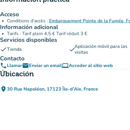
Acceso
Conditions d'accès :
Embarquement Pointe de la Fumée, Fo
Información adicional
Tarifs : Tarif plein 4,5 € Tarif réduit 3 €
Servicios disponibles
Aplicación móvil para las
check
check
Tienda
visitas
Contacto
phone
email
computer
Llamar
Enviar un email
Acceder al sitio web
(nueva pestaña)
Úbicación
place
30 Rue Napoléon, 17123 Île-d'Aix, France
(abrir en Google Maps)
(nueva pestaña)