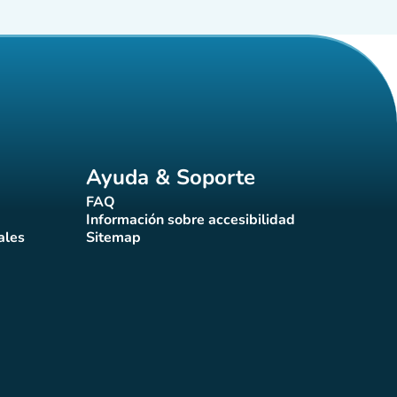
Ayuda & Soporte
FAQ
(nueva pestaña)
Información sobre accesibilidad
a)
(nueva pestaña)
ales
Sitemap
taña)
(nueva pestaña)