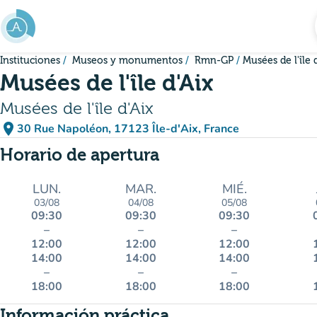
Ir al contenido principal
Instituciones
Museos y monumentos
Rmn-GP
Musées de l'île 
Musées de l'île d'Aix
Musées de l'île d'Aix
place
30 Rue Napoléon, 17123 Île-d'Aix, France
(abrir en Google Maps)
(nueva pestaña)
Horario de apertura
LUN.
MAR.
MIÉ.
03/08
04/08
05/08
09:30
09:30
09:30
–
–
–
12:00
12:00
12:00
14:00
14:00
14:00
–
–
–
18:00
18:00
18:00
Información práctica