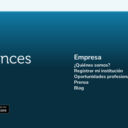
Empresa
¿Quiénes somos?
(nueva pestaña)
Registrar mi institución
(nueva pestañ
Oportunidades profesion
(nueva pes
Prensa
)
aña)
pestaña)
va pestaña)
nueva pestaña)
(nueva pestaña)
Blog
ffluences
 Affluences
agram Affluences
de TikTok de Affluences
na LinkedIn Affluences
(nueva pestaña)
staña)
(nueva pestaña)