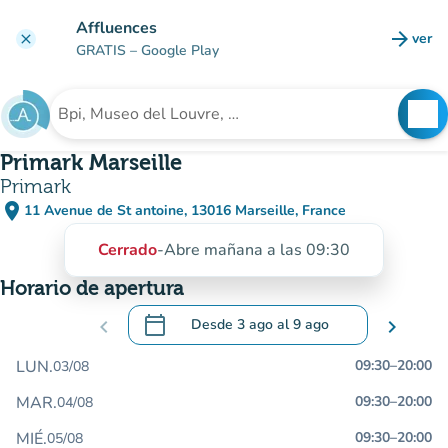
Ir al contenido principal
Affluences
arrow_forward
ver
clear
(nuev
GRATIS
– Google Play
search
See
Buscar un establecimiento
Primark Marseille
Primark
place
11 Avenue de St antoine, 13016 Marseille, France
(abrir en Google Maps)
(nueva pestaña)
Cerrado
-
Abre mañana a las 09:30
Horario de apertura
calendar_today
chevron_left
Desde
3 ago
al
9 ago
chevron_right
.
Abra el calendario para cambiar las fecha
LUN.
09:30
–
20:00
03/08
MAR.
09:30
–
20:00
04/08
MIÉ.
09:30
–
20:00
05/08