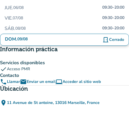
JUE.
09:30
–
20:00
06/08
VIE.
09:30
–
20:00
07/08
SÁB.
09:30
–
20:00
08/08
DOM.
09/08
door_front
Cerrado
Información práctica
Servicios disponibles
check
Acceso PMR
Contacto
phone
email
computer
Llamar
Enviar un email
Acceder al sitio web
(nueva pestaña)
Úbicación
place
11 Avenue de St antoine, 13016 Marseille, France
(abrir en Google Maps)
(nueva pestaña)