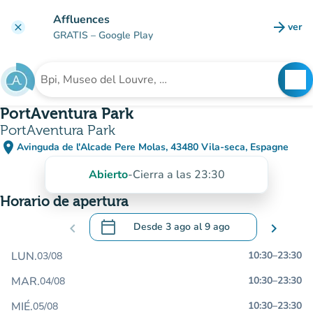
Ir al contenido principal
Affluences
arrow_forward
ver
clear
(nuev
GRATIS
– Google Play
search
See
Buscar un establecimiento
PortAventura Park
PortAventura Park
place
Avinguda de l'Alcade Pere Molas, 43480 Vila-seca, Espagne
(abrir en Google Maps)
(nueva pestaña)
Abierto
-
Cierra a las 23:30
Horario de apertura
calendar_today
chevron_left
Desde
3 ago
al
9 ago
chevron_right
.
Abra el calendario para cambiar las fecha
LUN.
10:30
–
23:30
03/08
MAR.
10:30
–
23:30
04/08
MIÉ.
10:30
–
23:30
05/08