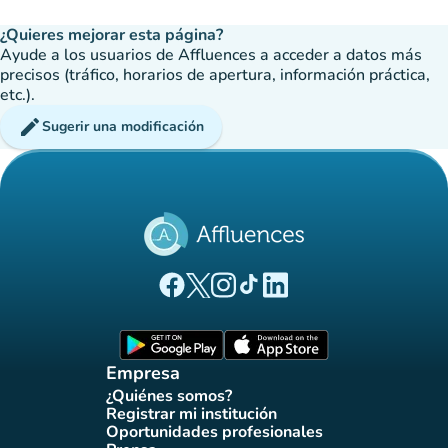
¿Quieres mejorar esta página?
Ayude a los usuarios de Affluences a acceder a datos más
precisos (tráfico, horarios de apertura, información práctica,
etc.).
edit
Sugerir una modificación
(nueva pestaña)
(nueva pestaña)
(nueva pestaña)
(nueva pestaña)
(nueva pestaña)
Página Facebook Affluences
Página Twitter Affluences
Página Instagram Affluences
Página de TikTok de Affluenc
Página LinkedIn Affluenc
(nueva pestaña)
(nueva pestaña)
Empresa
¿Quiénes somos?
(nueva pestaña)
Registrar mi institución
(nueva pestaña)
Oportunidades profesionales
(nueva pestaña)