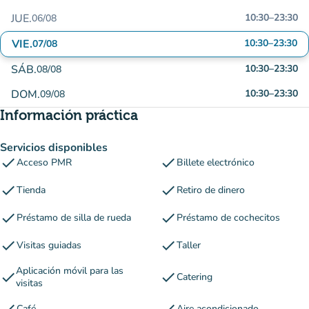
JUE.
10:30
–
23:30
06/08
VIE.
10:30
–
23:30
07/08
SÁB.
10:30
–
23:30
08/08
DOM.
10:30
–
23:30
09/08
Información práctica
Servicios disponibles
check
check
Acceso PMR
Billete electrónico
check
check
Tienda
Retiro de dinero
check
check
Préstamo de silla de rueda
Préstamo de cochecitos
check
check
Visitas guiadas
Taller
Aplicación móvil para las
check
check
Catering
visitas
Café
Aire acondicionado