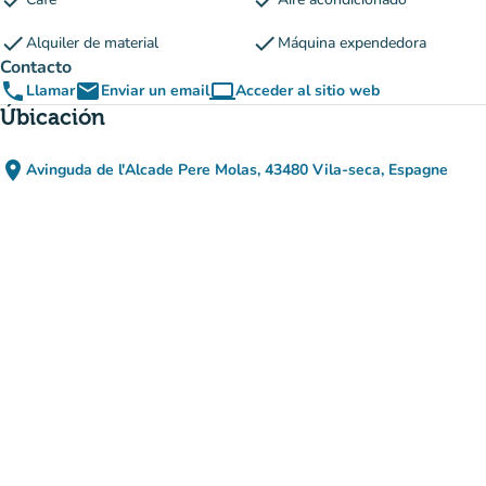
check
check
check
check
Alquiler de material
Máquina expendedora
Contacto
phone
email
computer
Llamar
Enviar un email
Acceder al sitio web
(nueva pestaña)
Úbicación
place
Avinguda de l'Alcade Pere Molas, 43480 Vila-seca, Espagne
(abrir en Google Maps)
(nueva pestaña)