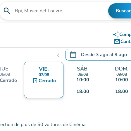
search
Buscar
Buscar un establecimiento
share
Comp
mail_outline
Cont
calendar_today
Desde
3 ago
al
9 ago
chevron_left
.
Abra el calendario para camb
JUE.
SÁB.
DOM.
VIE.
06/08
08/08
09/08
07/08
10:00
10:00
Cerrado
door_front
Cerrado
–
–
18:00
18:00
ection de plus de 50 voitures de Cinéma.