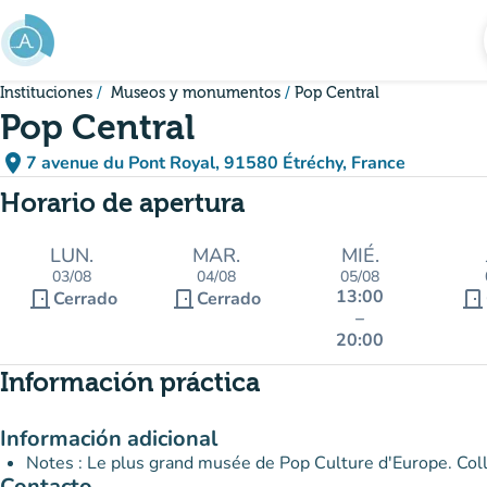
Ir al contenido principal
Instituciones
Museos y monumentos
Pop Central
Pop Central
place
7 avenue du Pont Royal, 91580 Étréchy, France
(abrir en Google Maps)
(nueva pestaña)
Horario de apertura
LUN.
MAR.
MIÉ.
03/08
04/08
05/08
13:00
door_front
door_front
door_front
Cerrado
Cerrado
–
20:00
Información práctica
Información adicional
Notes : Le plus grand musée de Pop Culture d'Europe. Coll
Contacto