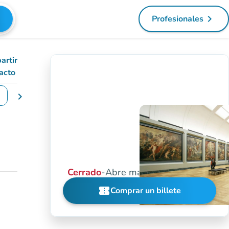
navigate_next
Profesionales
(nueva pest
artir
acto
chevron_right
iar las fechas
Cerrado
-
Abre mañana a las 10:00
confirmation_number
Comprar un billete
(nueva pestaña)