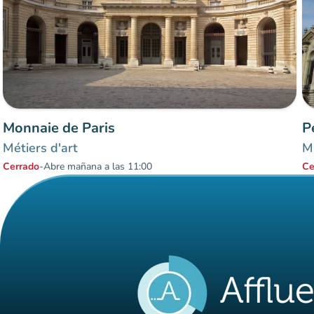
Monnaie de Paris
P
Métiers d'art
Mu
Cerrado
-
Abre mañana a las 11:00
Ce
Elementos 1 a 2 sobre 2