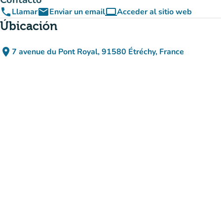
phone
email
computer
Llamar
Enviar un email
Acceder al sitio web
(nueva pestaña)
Úbicación
place
7 avenue du Pont Royal, 91580 Étréchy, France
(abrir en Google Maps)
(nueva pestaña)