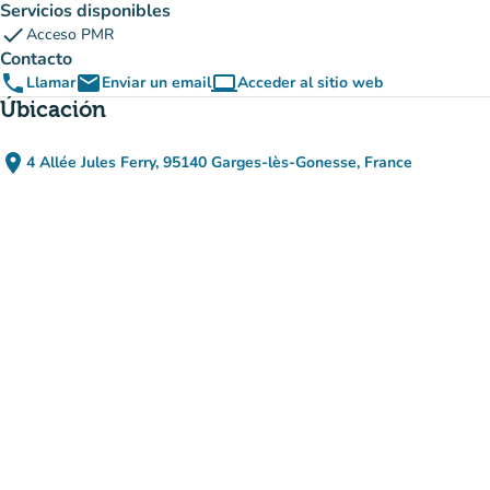
Servicios disponibles
check
Acceso PMR
Contacto
phone
email
computer
Llamar
Enviar un email
Acceder al sitio web
(nueva pestaña)
Úbicación
place
4 Allée Jules Ferry, 95140 Garges-lès-Gonesse, France
(abrir en Google Maps)
(nueva pestaña)