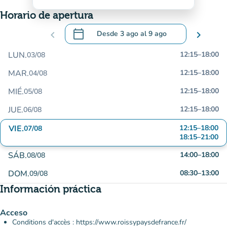
Horario de apertura
calendar_today
chevron_left
Desde
3 ago
al
9 ago
chevron_right
.
Abra el calendario para cambiar las fecha
LUN.
12:15
–
18:00
03/08
MAR.
12:15
–
18:00
04/08
MIÉ.
12:15
–
18:00
05/08
JUE.
12:15
–
18:00
06/08
VIE.
12:15
–
18:00
07/08
18:15
–
21:00
SÁB.
14:00
–
18:00
08/08
DOM.
08:30
–
13:00
09/08
Información práctica
Acceso
Conditions d'accès : https://www.roissypaysdefrance.fr/