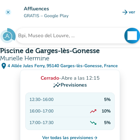
Ir al contenido principal
Affluences
arrow_forward
ver
clear
(nuev
GRATIS
– Google Play
search
See
Buscar un establecimiento
Piscine de Garges-lès-Gonesse
Murielle Hermine
place
4 Allée Jules Ferry, 95140 Garges-lès-Gonesse, France
(abrir en Google Maps)
(nueva pestaña)
Cerrado
-
Abre a las 12:15
insights
Previsiones
12:30
–
16:00
5%
trending_up
16:00
–
17:00
10%
En aumento
trending_down
17:00
–
17:30
5%
En descenso
Ver todas las previsiones
arrow_forward