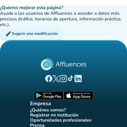
¿Quieres mejorar esta página?
Ayude a los usuarios de Affluences a acceder a datos más
precisos (tráfico, horarios de apertura, información práctica,
etc.).
edit
Sugerir una modificación
(nueva pestaña)
(nueva pestaña)
(nueva pestaña)
(nueva pestaña)
(nueva pestaña)
Página Facebook Affluences
Página Twitter Affluences
Página Instagram Affluences
Página de TikTok de Affluenc
Página LinkedIn Affluenc
(nueva pestaña)
(nueva pestaña)
Empresa
¿Quiénes somos?
(nueva pestaña)
Registrar mi institución
(nueva pestaña)
Oportunidades profesionales
(nueva pestaña)
Prensa