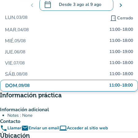
calendar_today
chevron_left
Desde
3 ago
al
9 ago
chevron_right
.
Abra el calendario para cambiar las fecha
LUN.
03/08
door_front
Cerrado
MAR.
11:00
–
18:00
04/08
MIÉ.
11:00
–
18:00
05/08
JUE.
11:00
–
19:00
06/08
VIE.
11:00
–
18:00
07/08
SÁB.
11:00
–
18:00
08/08
DOM.
11:00
–
18:00
09/08
Información práctica
Información adicional
Notes : None
Contacto
phone
email
computer
Llamar
Enviar un email
Acceder al sitio web
(nueva pestaña)
Úbicación