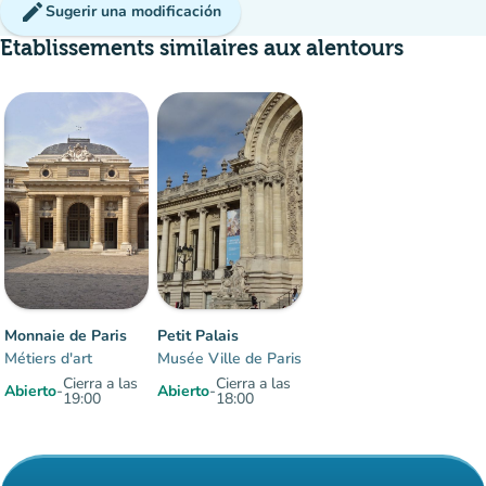
edit
Sugerir una modificación
Etablissements similaires aux alentours
Multitud
:
Fluido
man
man
man
Monnaie de Paris
Petit Palais
Métiers d'art
Musée Ville de Paris
Cierra a las
Cierra a las
Abierto
-
Abierto
-
19:00
18:00
Elementos 1 a 2 sobre 2