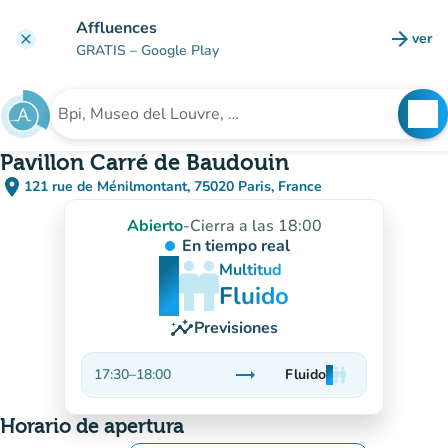
Ir al contenido principal
Affluences
arrow_forward
ver
clear
(nuev
GRATIS
– Google Play
search
See
Buscar un establecimiento
Pavillon Carré de Baudouin
place
121 rue de Ménilmontant, 75020 Paris, France
(abrir en Google Maps)
(nueva pestaña)
Abierto
-
Cierra a las 18:00
En tiempo real
man
man
man
Multitud
Fluido
insights
Previsiones
trending_flat
17:30
–
18:00
Fluido
man
man
man
Estable
Horario de apertura