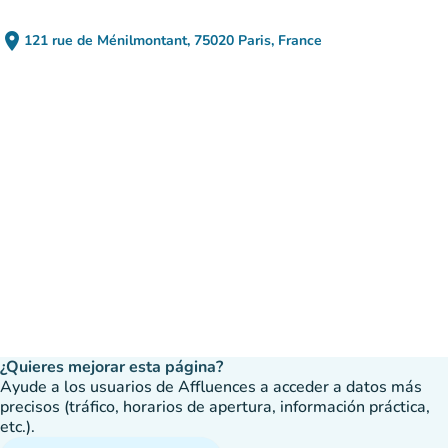
place
121 rue de Ménilmontant, 75020 Paris, France
(abrir en Google Maps)
(nueva pestaña)
¿Quieres mejorar esta página?
Ayude a los usuarios de Affluences a acceder a datos más
precisos (tráfico, horarios de apertura, información práctica,
etc.).