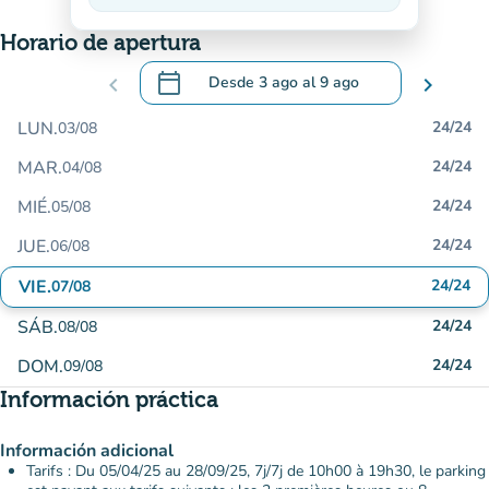
En descenso
Horario de apertura
calendar_today
chevron_left
Desde
3 ago
al
9 ago
chevron_right
.
Abra el calendario para cambiar las fecha
LUN.
24/24
03/08
MAR.
24/24
04/08
MIÉ.
24/24
05/08
JUE.
24/24
06/08
VIE.
24/24
07/08
SÁB.
24/24
08/08
DOM.
24/24
09/08
Información práctica
Información adicional
Tarifs : Du 05/04/25 au 28/09/25, 7j/7j de 10h00 à 19h30, le parking