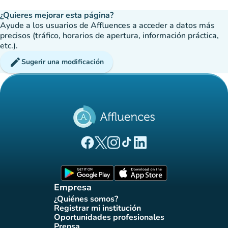
¿Quieres mejorar esta página?
Ayude a los usuarios de Affluences a acceder a datos más
precisos (tráfico, horarios de apertura, información práctica,
etc.).
edit
Sugerir una modificación
(nueva pestaña)
(nueva pestaña)
(nueva pestaña)
(nueva pestaña)
(nueva pestaña)
Página Facebook Affluences
Página Twitter Affluences
Página Instagram Affluences
Página de TikTok de Affluenc
Página LinkedIn Affluenc
(nueva pestaña)
(nueva pestaña)
Empresa
¿Quiénes somos?
(nueva pestaña)
Registrar mi institución
(nueva pestaña)
Oportunidades profesionales
(nueva pestaña)
Prensa