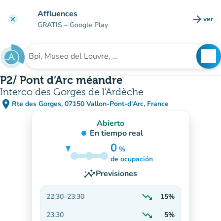
Ir al contenido principal
Affluences
arrow_forward
ver
clear
(nuev
GRATIS
– Google Play
search
See
Buscar un establecimiento
P2/ Pont d’Arc méandre
Interco des Gorges de l'Ardèche
place
Rte des Gorges, 07150 Vallon-Pont-d'Arc, France
(abrir en Google Maps)
(nueva pestaña)
Abierto
En tiempo real
0
%
20%
de ocupación
insights
Previsiones
trending_down
22:30
–
23:30
15%
En descenso
trending_down
23:30
5%