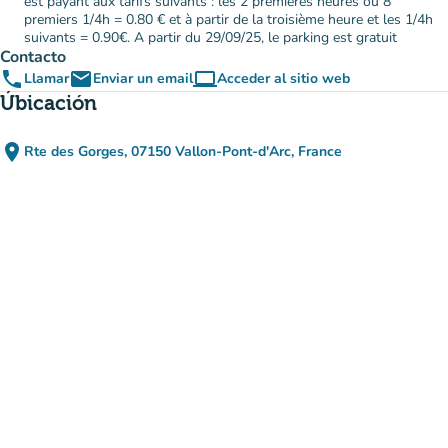
est payant aux tarifs suivants : les 2 premières heures ou 8
premiers 1/4h = 0.80 € et à partir de la troisième heure et les 1/4h
suivants = 0.90€. A partir du 29/09/25, le parking est gratuit
Contacto
phone
email
computer
Llamar
Enviar un email
Acceder al sitio web
(nueva pestaña)
Úbicación
place
Rte des Gorges, 07150 Vallon-Pont-d'Arc, France
(abrir en Google Maps)
(nueva pestaña)