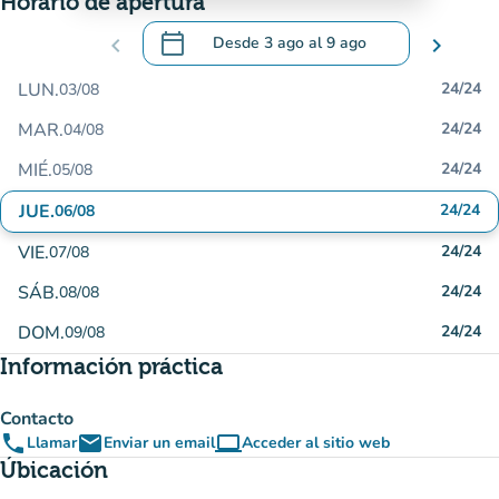
Horario de apertura
calendar_today
chevron_left
Desde
3 ago
al
9 ago
chevron_right
.
Abra el calendario para cambiar las fecha
LUN.
24/24
03/08
MAR.
24/24
04/08
MIÉ.
24/24
05/08
JUE.
24/24
06/08
VIE.
24/24
07/08
SÁB.
24/24
08/08
DOM.
24/24
09/08
Información práctica
Contacto
phone
email
computer
Llamar
Enviar un email
Acceder al sitio web
(nueva pestaña)
Úbicación