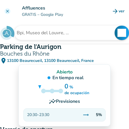
Ir al contenido principal
Affluences
arrow_forward
ver
clear
(nuev
GRATIS
– Google Play
search
See
Buscar un establecimiento
Parking de l'Aurigon
Bouches du Rhône
place
13100 Beaurecueil, 13100 Beaurecueil, France
(abrir en Google Maps)
(nueva pestaña)
Abierto
En tiempo real
0
%
5%
de ocupación
insights
Previsiones
trending_flat
20:30
–
23:30
5%
Estable