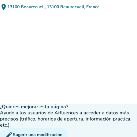
place
13100 Beaurecueil, 13100 Beaurecueil, France
(abrir en Google Maps)
(nueva pestaña)
¿Quieres mejorar esta página?
Ayude a los usuarios de Affluences a acceder a datos más
precisos (tráfico, horarios de apertura, información práctica,
etc.).
edit
Sugerir una modificación