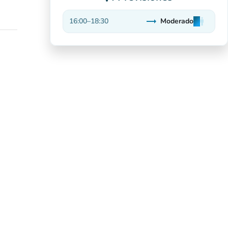
trending_flat
16:00
–
18:30
Moderado
man
man
man
Estable