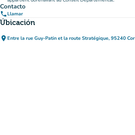
appartient dorénavant au Conseil Départemental.
Contacto
phone
Llamar
Úbicación
place
Entre la rue Guy-Patin et la route Stratégique, 95240 Cor
(abrir en Google
(nueva pestaña)