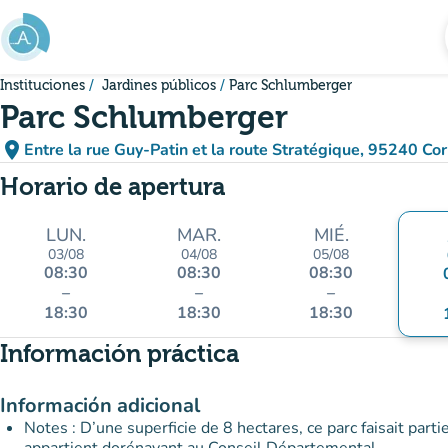
Ir al contenido principal
Instituciones
Jardines públicos
Parc Schlumberger
Parc Schlumberger
place
Entre la rue Guy-Patin et la route Stratégique, 95240 Cor
(abrir en Google
(nueva pestaña)
Horario de apertura
LUN.
MAR.
MIÉ.
03/08
04/08
05/08
08:30
08:30
08:30
–
–
–
18:30
18:30
18:30
Información práctica
Información adicional
Notes : D’une superficie de 8 hectares, ce parc faisait part