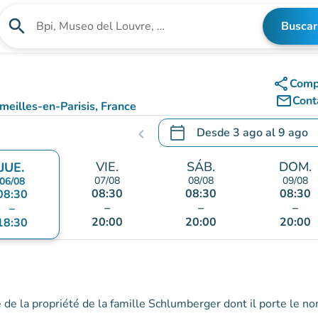
search
Buscar
Buscar un establecimiento
share
Comp
mail_outline
Cont
meilles-en-Parisis, France
 Maps)
calendar_today
Desde
3 ago
al
9 ago
chevron_left
.
Abra el calendario para camb
VIE.
SÁB.
DOM.
JUE.
07/08
08/08
09/08
06/08
08:30
08:30
08:30
08:30
–
–
–
–
20:00
20:00
20:00
18:30
ie de la propriété de la famille Schlumberger dont il porte le n