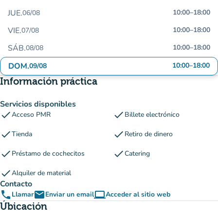
JUE.
10:00
–
18:00
06/08
VIE.
10:00
–
18:00
07/08
SÁB.
10:00
–
18:00
08/08
DOM.
10:00
–
18:00
09/08
Información práctica
Servicios disponibles
check
check
Acceso PMR
Billete electrónico
check
check
Tienda
Retiro de dinero
check
check
Préstamo de cochecitos
Catering
check
Alquiler de material
Contacto
phone
email
computer
Llamar
Enviar un email
Acceder al sitio web
(nueva pestaña)
Úbicación