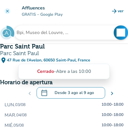
Ir al contenido principal
Affluences
arrow_forward
ver
clear
(nuev
GRATIS
– Google Play
search
See
Buscar un establecimiento
Parc Saint Paul
Parc Saint Paul
place
47 Rue de l'Avelon, 60650 Saint-Paul, France
(abrir en Google Maps)
(nueva pestaña)
Cerrado
-
Abre a las 10:00
Horario de apertura
calendar_today
chevron_left
Desde
3 ago
al
9 ago
chevron_right
.
Abra el calendario para cambiar las fecha
LUN.
10:00
–
18:00
03/08
MAR.
10:00
–
18:00
04/08
MIÉ.
10:00
–
18:00
05/08