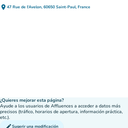
place
47 Rue de l'Avelon, 60650 Saint-Paul, France
(abrir en Google Maps)
(nueva pestaña)
¿Quieres mejorar esta página?
Ayude a los usuarios de Affluences a acceder a datos más
precisos (tráfico, horarios de apertura, información práctica,
etc.).
edit
Sugerir una modificación