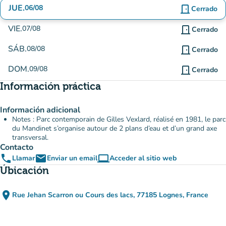
JUE.
06/08
door_front
Cerrado
VIE.
07/08
door_front
Cerrado
SÁB.
08/08
door_front
Cerrado
DOM.
09/08
door_front
Cerrado
Información práctica
Información adicional
Notes : Parc contemporain de Gilles Vexlard, réalisé en 1981, le parc
du Mandinet s’organise autour de 2 plans d’eau et d’un grand axe
transversal.
Contacto
phone
email
computer
Llamar
Enviar un email
Acceder al sitio web
(nueva pestaña)
Úbicación
place
Rue Jehan Scarron ou Cours des lacs, 77185 Lognes, France
(abrir en Google Maps)
(nueva pestaña)