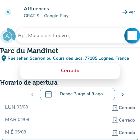
Ir al contenido principal
Affluences
arrow_forward
ver
clear
(nuev
GRATIS
– Google Play
search
See
Buscar un establecimiento
Parc du Mandinet
place
Rue Jehan Scarron ou Cours des lacs, 77185 Lognes, France
(abrir en Google Maps)
(nueva pestaña)
Cerrado
Horario de apertura
calendar_today
chevron_left
Desde
3 ago
al
9 ago
chevron_right
.
Abra el calendario para cambiar las fecha
LUN.
03/08
door_front
Cerrado
MAR.
04/08
door_front
Cerrado
MIÉ.
05/08
door_front
Cerrado