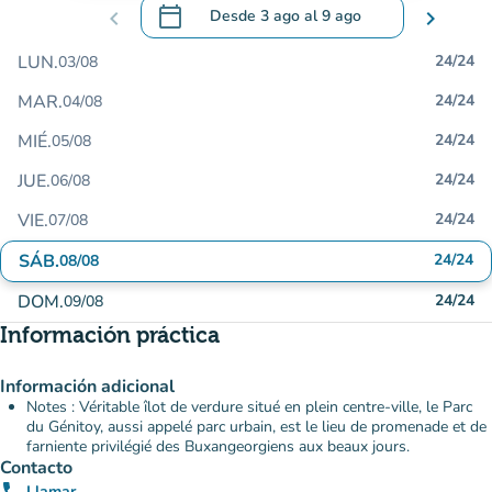
calendar_today
chevron_left
Desde
3 ago
al
9 ago
chevron_right
.
Abra el calendario para cambiar las fecha
LUN.
24/24
03/08
MAR.
24/24
04/08
MIÉ.
24/24
05/08
JUE.
24/24
06/08
VIE.
24/24
07/08
SÁB.
24/24
08/08
DOM.
24/24
09/08
Información práctica
Información adicional
Notes : Véritable îlot de verdure situé en plein centre-ville, le Parc
du Génitoy, aussi appelé parc urbain, est le lieu de promenade et de
farniente privilégié des Buxangeorgiens aux beaux jours.
Contacto
Llamar