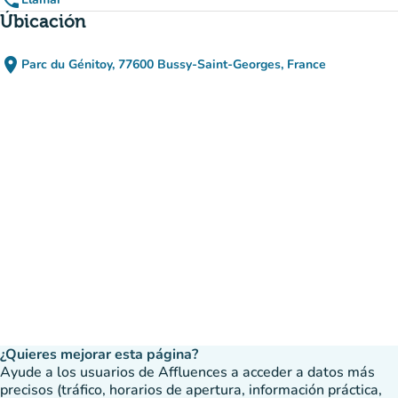
phone
Úbicación
place
Parc du Génitoy, 77600 Bussy-Saint-Georges, France
(abrir en Google Maps)
(nueva pestaña)
¿Quieres mejorar esta página?
Ayude a los usuarios de Affluences a acceder a datos más
precisos (tráfico, horarios de apertura, información práctica,