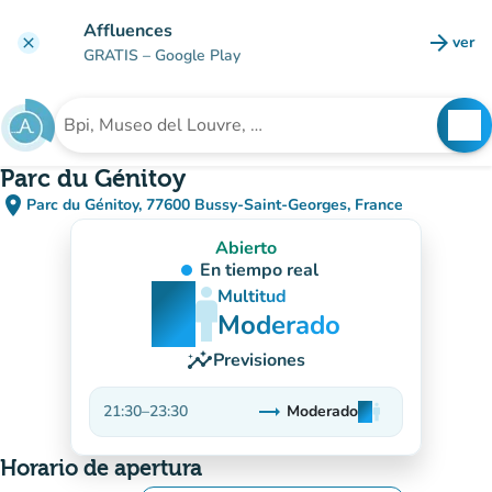
Ir al contenido principal
Affluences
arrow_forward
ver
clear
(nuev
GRATIS
– Google Play
search
See
Buscar un establecimiento
Parc du Génitoy
place
Parc du Génitoy, 77600 Bussy-Saint-Georges, France
(abrir en Google Maps)
(nueva pestaña)
Abierto
En tiempo real
man
man
man
Multitud
Moderado
insights
Previsiones
trending_flat
21:30
–
23:30
Moderado
man
man
man
Estable
Horario de apertura