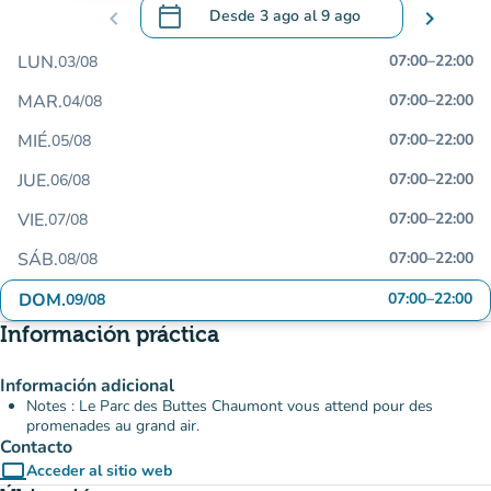
calendar_today
chevron_left
Desde
3 ago
al
9 ago
chevron_right
.
Abra el calendario para cambiar las fecha
LUN.
07:00
–
22:00
03/08
MAR.
07:00
–
22:00
04/08
MIÉ.
07:00
–
22:00
05/08
JUE.
07:00
–
22:00
06/08
VIE.
07:00
–
22:00
07/08
SÁB.
07:00
–
22:00
08/08
DOM.
07:00
–
22:00
09/08
Información práctica
Información adicional
Notes : Le Parc des Buttes Chaumont vous attend pour des
promenades au grand air.
Contacto
computer
Acceder al sitio web
(nueva pestaña)