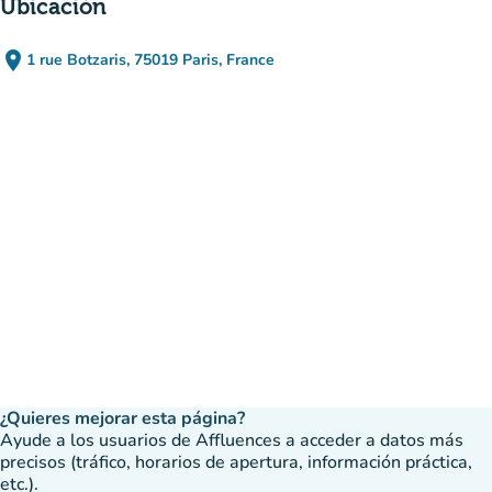
Úbicación
place
1 rue Botzaris, 75019 Paris, France
(abrir en Google Maps)
(nueva pestaña)
¿Quieres mejorar esta página?
Ayude a los usuarios de Affluences a acceder a datos más
precisos (tráfico, horarios de apertura, información práctica,
etc.).