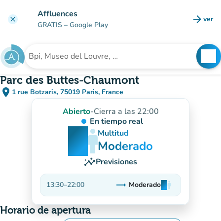
Ir al contenido principal
Affluences
arrow_forward
ver
clear
(nuev
GRATIS
– Google Play
search
See
Buscar un establecimiento
Parc des Buttes-Chaumont
place
1 rue Botzaris, 75019 Paris, France
(abrir en Google Maps)
(nueva pestaña)
Abierto
-
Cierra a las 22:00
En tiempo real
man
man
man
Multitud
Moderado
insights
Previsiones
trending_flat
13:30
–
22:00
Moderado
man
man
man
Estable
Horario de apertura