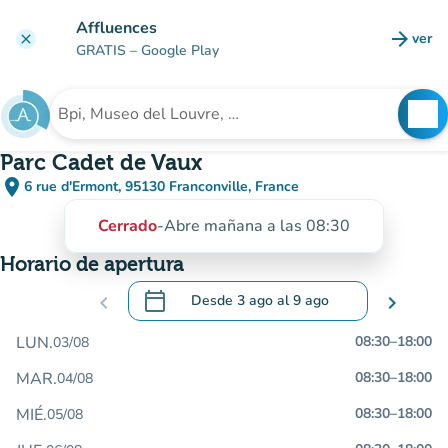
Ir al contenido principal
Affluences
arrow_forward
ver
clear
(nuev
GRATIS
– Google Play
search
See
Buscar un establecimiento
Parc Cadet de Vaux
place
6 rue d'Ermont, 95130 Franconville, France
(abrir en Google Maps)
(nueva pestaña)
Cerrado
-
Abre mañana a las 08:30
Horario de apertura
calendar_today
chevron_left
Desde
3 ago
al
9 ago
chevron_right
.
Abra el calendario para cambiar las fecha
LUN.
08:30
–
18:00
03/08
MAR.
08:30
–
18:00
04/08
MIÉ.
08:30
–
18:00
05/08