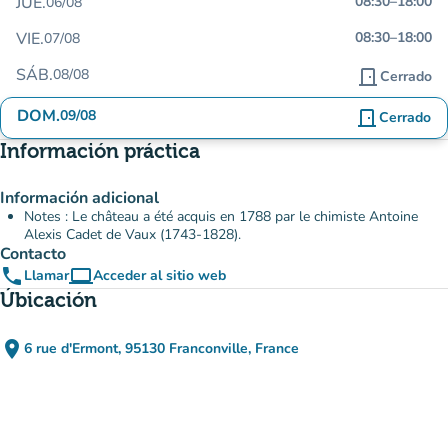
JUE.
08:30
–
18:00
06/08
VIE.
08:30
–
18:00
07/08
SÁB.
08/08
door_front
Cerrado
DOM.
09/08
door_front
Cerrado
Información práctica
Información adicional
Notes : Le château a été acquis en 1788 par le chimiste Antoine
Alexis Cadet de Vaux (1743-1828).
Contacto
phone
computer
Llamar
Acceder al sitio web
(nueva pestaña)
Úbicación
place
6 rue d'Ermont, 95130 Franconville, France
(abrir en Google Maps)
(nueva pestaña)