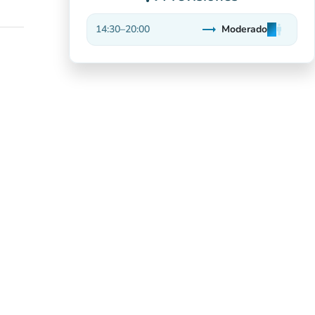
trending_flat
14:30
–
20:00
Moderado
man
man
man
Estable