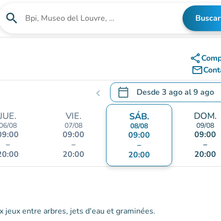
search
Buscar
Buscar un establecimiento
share
Comp
mail_outline
Cont
calendar_today
Desde
3 ago
al
9 ago
chevron_left
.
Abra el calendario para camb
JUE.
VIE.
DOM.
SÁB.
06/08
07/08
09/08
08/08
09:00
09:00
09:00
09:00
–
–
–
–
20:00
20:00
20:00
20:00
 jeux entre arbres, jets d'eau et graminées.