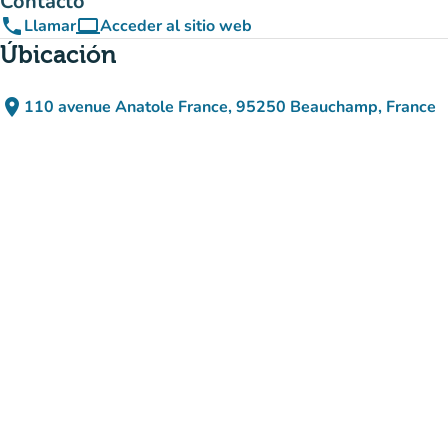
Contacto
phone
computer
Llamar
Acceder al sitio web
(nueva pestaña)
Úbicación
place
110 avenue Anatole France, 95250 Beauchamp, France
(abrir en Google Maps)
(nueva pestaña)