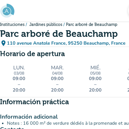
Ir al contenido principal
Instituciones
Jardines públicos
Parc arboré de Beauchamp
Parc arboré de Beauchamp
place
110 avenue Anatole France, 95250 Beauchamp, France
(abrir en Google Maps)
(nueva pestaña)
Horario de apertura
LUN.
MAR.
MIÉ.
03/08
04/08
05/08
09:00
09:00
09:00
–
–
–
20:00
20:00
20:00
Información práctica
Información adicional
Notes : 16 000 m² de verdure dédiés à la promenade et aux