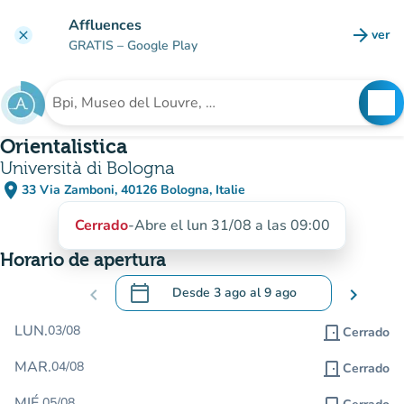
Ir al contenido principal
Affluences
arrow_forward
ver
clear
(nuev
GRATIS
– Google Play
search
See
Buscar un establecimiento
Orientalistica
Università di Bologna
place
33 Via Zamboni, 40126 Bologna, Italie
(abrir en Google Maps)
(nueva pestaña)
Cerrado
-
Abre el lun 31/08 a las 09:00
Horario de apertura
calendar_today
chevron_left
Desde
3 ago
al
9 ago
chevron_right
.
Abra el calendario para cambiar las fecha
LUN.
03/08
door_front
Cerrado
MAR.
04/08
door_front
Cerrado
MIÉ.
05/08