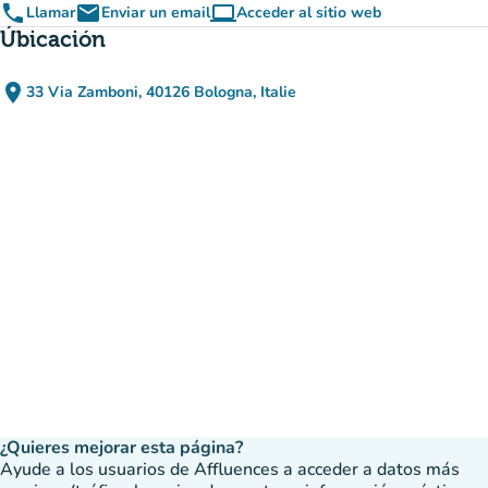
phone
email
computer
Llamar
Enviar un email
Acceder al sitio web
(nueva pestaña)
Úbicación
place
33 Via Zamboni, 40126 Bologna, Italie
(abrir en Google Maps)
(nueva pestaña)
¿Quieres mejorar esta página?
Ayude a los usuarios de Affluences a acceder a datos más