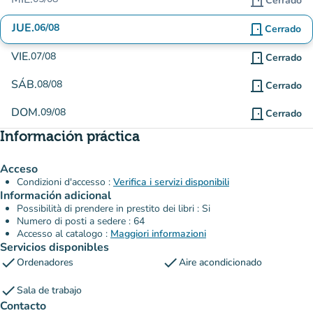
door_front
Cerrado
JUE.
06/08
door_front
Cerrado
VIE.
07/08
door_front
Cerrado
SÁB.
08/08
door_front
Cerrado
DOM.
09/08
door_front
Cerrado
Información práctica
Acceso
Condizioni d'accesso :
Verifica i servizi disponibili
Información adicional
Possibilità di prendere in prestito dei libri : Si
Numero di posti a sedere : 64
Accesso al catalogo :
Maggiori informazioni
Servicios disponibles
check
check
Ordenadores
Aire acondicionado
check
Sala de trabajo
Contacto