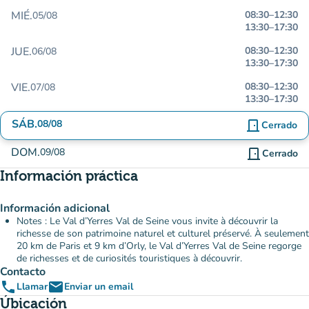
MIÉ.
08:30
–
12:30
05/08
13:30
–
17:30
JUE.
08:30
–
12:30
06/08
13:30
–
17:30
VIE.
08:30
–
12:30
07/08
13:30
–
17:30
SÁB.
08/08
door_front
Cerrado
DOM.
09/08
door_front
Cerrado
Información práctica
Información adicional
Notes : Le Val d’Yerres Val de Seine vous invite à découvrir la
richesse de son patrimoine naturel et culturel préservé. À seulement
20 km de Paris et 9 km d’Orly, le Val d’Yerres Val de Seine regorge
de richesses et de curiosités touristiques à découvrir.
Contacto
phone
email
Llamar
Enviar un email
Úbicación