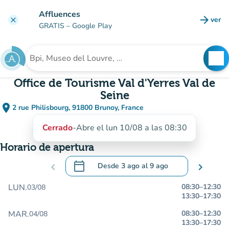
Ir al contenido principal
Affluences
arrow_forward
ver
clear
(nuev
GRATIS
– Google Play
search
See
Buscar un establecimiento
Office de Tourisme Val d'Yerres Val de
Seine
place
2 rue Philisbourg, 91800 Brunoy, France
(abrir en Google Maps)
(nueva pestaña)
Cerrado
-
Abre el lun 10/08 a las 08:30
Horario de apertura
calendar_today
chevron_left
Desde
3 ago
al
9 ago
chevron_right
.
Abra el calendario para cambiar las fecha
LUN.
08:30
–
12:30
03/08
13:30
–
17:30
MAR.
08:30
–
12:30
04/08
13:30
–
17:30