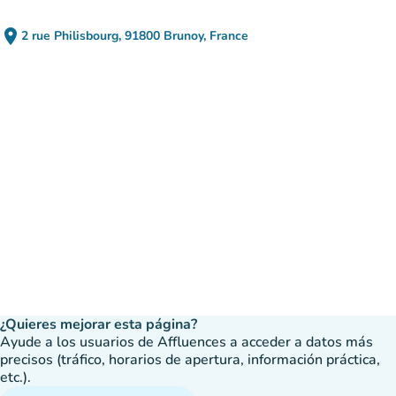
place
2 rue Philisbourg, 91800 Brunoy, France
(abrir en Google Maps)
(nueva pestaña)
¿Quieres mejorar esta página?
Ayude a los usuarios de Affluences a acceder a datos más
precisos (tráfico, horarios de apertura, información práctica,
etc.).