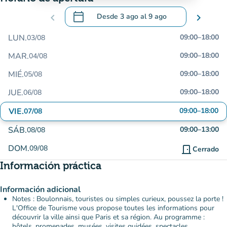
calendar_today
chevron_left
Desde
3 ago
al
9 ago
chevron_right
.
Abra el calendario para cambiar las fecha
LUN.
09:00
–
18:00
03/08
MAR.
09:00
–
18:00
04/08
MIÉ.
09:00
–
18:00
05/08
JUE.
09:00
–
18:00
06/08
VIE.
09:00
–
18:00
07/08
SÁB.
09:00
–
13:00
08/08
DOM.
09/08
door_front
Cerrado
Información práctica
Información adicional
Notes : Boulonnais, touristes ou simples curieux, poussez la porte !
L'Office de Tourisme vous propose toutes les informations pour
découvrir la ville ainsi que Paris et sa région. Au programme :
hôtels, promenades, musées, visites guidées, spectacles…