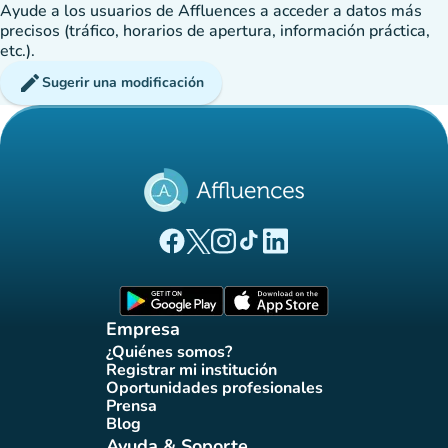
Ayude a los usuarios de Affluences a acceder a datos más
precisos (tráfico, horarios de apertura, información práctica,
etc.).
edit
Sugerir una modificación
(nueva pestaña)
(nueva pestaña)
(nueva pestaña)
(nueva pestaña)
(nueva pestaña)
Página Facebook Affluences
Página Twitter Affluences
Página Instagram Affluences
Página de TikTok de Affluenc
Página LinkedIn Affluenc
(nueva pestaña)
(nueva pestaña)
Empresa
¿Quiénes somos?
(nueva pestaña)
Registrar mi institución
(nueva pestaña)
Oportunidades profesionales
(nueva pestaña)
Prensa
(nueva pestaña)
Blog
(nueva pestaña)
Ayuda & Soporte