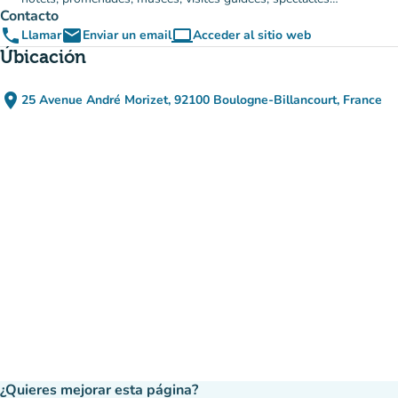
Contacto
phone
email
computer
Llamar
Enviar un email
Acceder al sitio web
(nueva pestaña)
Úbicación
place
25 Avenue André Morizet, 92100 Boulogne-Billancourt, France
(abrir en Google Maps)
(nueva pestaña)
¿Quieres mejorar esta página?