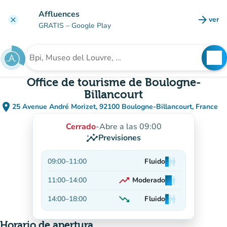
Ir al contenido principal
Affluences
arrow_forward
ver
clear
(nuev
GRATIS
– Google Play
search
See
Buscar un establecimiento
Office de tourisme de Boulogne-
Billancourt
place
25 Avenue André Morizet, 92100 Boulogne-Billancourt, France
(abrir en Google Maps)
(nueva pestaña)
Cerrado
-
Abre a las 09:00
insights
Previsiones
09:00
–
11:00
Fluido
man
man
man
trending_up
11:00
–
14:00
Moderado
man
man
man
En aumento
trending_down
14:00
–
18:00
Fluido
man
man
man
En descenso
Horario de apertura