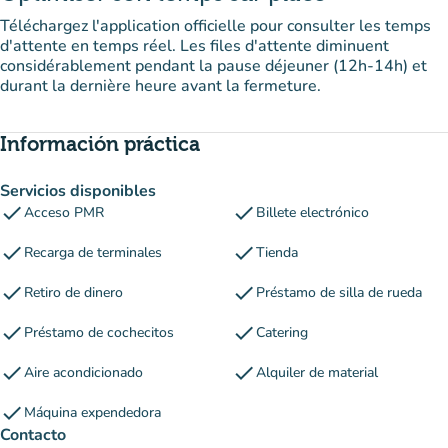
Téléchargez l'application officielle pour consulter les temps
d'attente en temps réel. Les files d'attente diminuent
considérablement pendant la pause déjeuner (12h-14h) et
durant la dernière heure avant la fermeture.
Información práctica
Servicios disponibles
check
check
Acceso PMR
Billete electrónico
check
check
Recarga de terminales
Tienda
check
check
Retiro de dinero
Préstamo de silla de rueda
check
check
Préstamo de cochecitos
Catering
check
check
Aire acondicionado
Alquiler de material
check
Máquina expendedora
Contacto