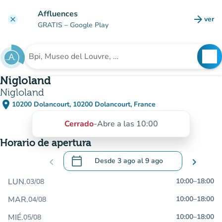
Ir al contenido principal
Affluences
arrow_forward
ver
clear
(nuev
GRATIS
– Google Play
search
See
Buscar un establecimiento
Nigloland
Nigloland
place
10200 Dolancourt, 10200 Dolancourt, France
(abrir en Google Maps)
(nueva pestaña)
Cerrado
-
Abre a las 10:00
Horario de apertura
calendar_today
chevron_left
Desde
3 ago
al
9 ago
chevron_right
.
Abra el calendario para cambiar las fecha
LUN.
10:00
–
18:00
03/08
MAR.
10:00
–
18:00
04/08
MIÉ.
10:00
–
18:00
05/08