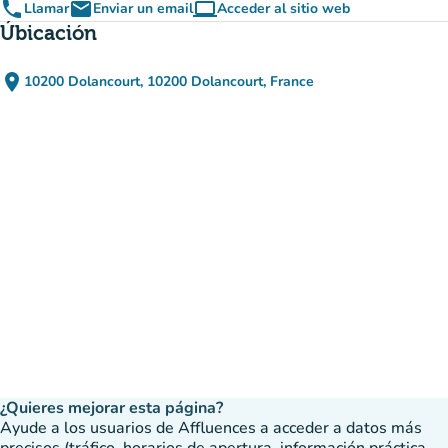
phone
email
computer
Llamar
Enviar un email
Acceder al sitio web
(nueva pestaña)
Úbicación
place
10200 Dolancourt, 10200 Dolancourt, France
(abrir en Google Maps)
(nueva pestaña)
¿Quieres mejorar esta página?
Ayude a los usuarios de Affluences a acceder a datos más