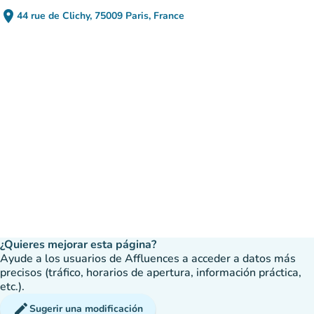
place
44 rue de Clichy, 75009 Paris, France
(abrir en Google Maps)
(nueva pestaña)
¿Quieres mejorar esta página?
Ayude a los usuarios de Affluences a acceder a datos más
precisos (tráfico, horarios de apertura, información práctica,
etc.).
edit
Sugerir una modificación