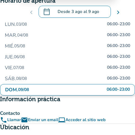
Horario de apertura
calendar_today
chevron_left
Desde
3 ago
al
9 ago
chevron_right
.
Abra el calendario para cambiar las fecha
LUN.
06:00
–
23:00
03/08
MAR.
06:00
–
23:00
04/08
MIÉ.
06:00
–
23:00
05/08
JUE.
06:00
–
23:00
06/08
VIE.
06:00
–
23:00
07/08
SÁB.
06:00
–
23:00
08/08
DOM.
06:00
–
23:00
09/08
Información práctica
Contacto
phone
email
computer
Llamar
Enviar un email
Acceder al sitio web
(nueva pestaña)
Úbicación