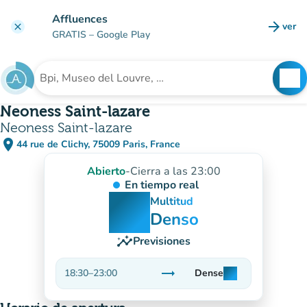
Ir al contenido principal
Affluences
arrow_forward
ver
clear
(nuev
GRATIS
– Google Play
search
See
Buscar un establecimiento
Neoness Saint-lazare
Neoness Saint-lazare
place
44 rue de Clichy, 75009 Paris, France
(abrir en Google Maps)
(nueva pestaña)
Abierto
-
Cierra a las 23:00
En tiempo real
man
man
man
Multitud
Denso
insights
Previsiones
trending_flat
18:30
–
23:00
Dense
man
man
man
Estable