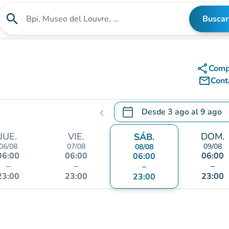
search
Buscar
Buscar un establecimiento
share
Comp
mail_outline
Cont
calendar_today
Desde
3 ago
al
9 ago
chevron_left
.
Abra el calendario para camb
JUE.
VIE.
DOM.
SÁB.
06/08
07/08
09/08
08/08
06:00
06:00
06:00
06:00
–
–
–
–
23:00
23:00
23:00
23:00