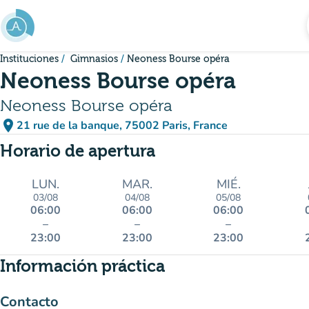
Ir al contenido principal
Instituciones
Gimnasios
Neoness Bourse opéra
Neoness Bourse opéra
Neoness Bourse opéra
place
21 rue de la banque, 75002 Paris, France
(abrir en Google Maps)
(nueva pestaña)
Horario de apertura
LUN.
MAR.
MIÉ.
03/08
04/08
05/08
06:00
06:00
06:00
–
–
–
23:00
23:00
23:00
Información práctica
Contacto