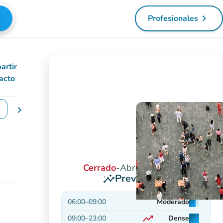
navigate_next
Profesionales
(nueva pest
artir
acto
chevron_right
iar las fechas
Cerrado
-
Abre a las 06:00
Previsiones
insights
06:00
–
09:00
Moderado
man
man
man
trending_up
09:00
–
23:00
Dense
man
man
man