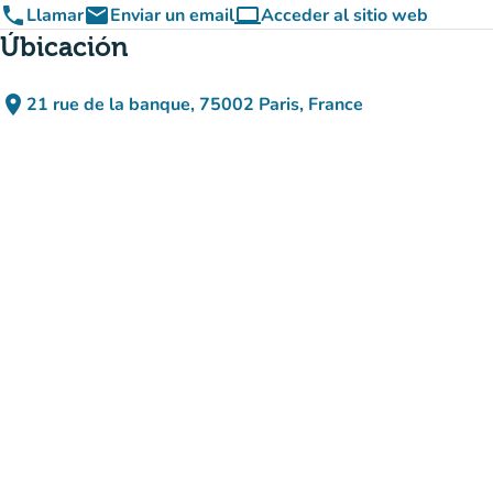
phone
email
computer
Llamar
Enviar un email
Acceder al sitio web
(nueva pestaña)
Úbicación
place
21 rue de la banque, 75002 Paris, France
(abrir en Google Maps)
(nueva pestaña)