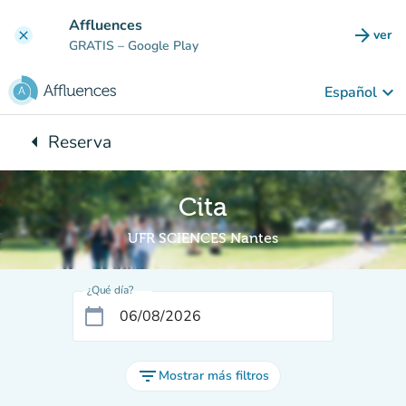
Ir al contenido principal
Affluences
arrow_forward
ver
clear
(nuev
GRATIS
– Google Play
keyboard_arrow_down
Español
arrow_left
Reserva
Vuelta:
Cita
UFR SCIENCES Nantes
¿Qué día?
calendar_today
filter_list
Mostrar más filtros