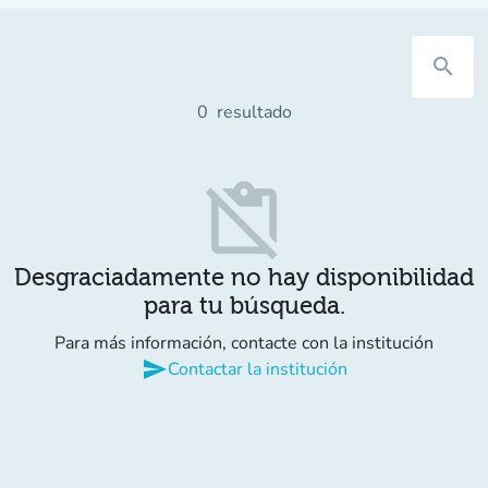
search
0
resultado
content_paste_off
Desgraciadamente no hay disponibilidad
para tu búsqueda.
Para más información, contacte con la institución
send
Contactar la institución