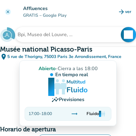
Ir al contenido principal
Affluences
arrow_forward
ver
clear
(nuev
GRATIS
– Google Play
search
See
Buscar un establecimiento
Musée national Picasso-Paris
place
5 rue de Thorigny, 75003 Paris 3e Arrondissement, France
(abrir en Google Maps)
(nueva pestaña)
Abierto
-
Cierra a las 18:00
En tiempo real
man
man
man
Multitud
Fluido
insights
Previsiones
trending_flat
17:00
–
18:00
Fluido
man
man
man
Estable
Horario de apertura