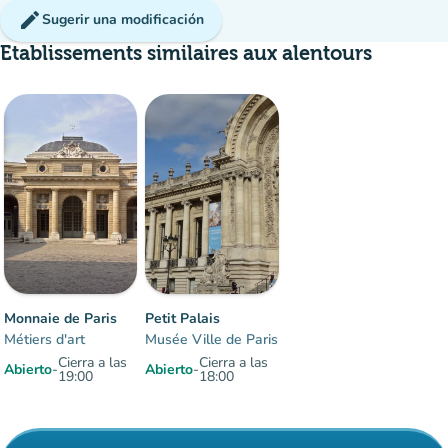
edit
Sugerir una modificación
Etablissements similaires aux alentours
Multitud
:
Fluido
man
man
man
Monnaie de Paris
Petit Palais
Métiers d'art
Musée Ville de Paris
Cierra a las
Cierra a las
Abierto
-
Abierto
-
19:00
18:00
Elementos 1 a 2 sobre 2