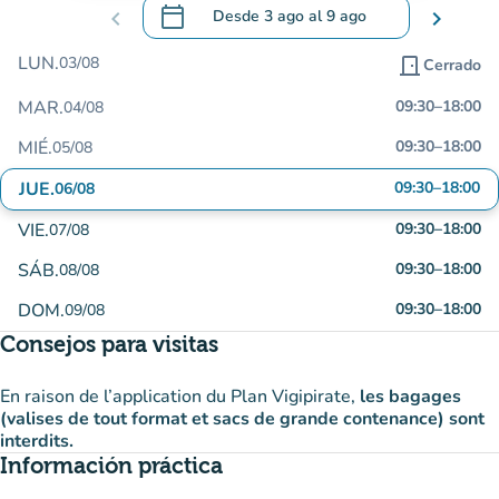
calendar_today
chevron_left
Desde
3 ago
al
9 ago
chevron_right
.
Abra el calendario para cambiar las fecha
LUN.
03/08
door_front
Cerrado
MAR.
09:30
–
18:00
04/08
MIÉ.
09:30
–
18:00
05/08
JUE.
09:30
–
18:00
06/08
VIE.
09:30
–
18:00
07/08
SÁB.
09:30
–
18:00
08/08
DOM.
09:30
–
18:00
09/08
Consejos para visitas
En raison de l’application du Plan Vigipirate,
les bagages
(valises de tout format et sacs de grande contenance) sont
interdits.
Información práctica