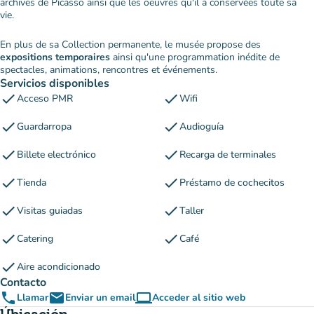
archives de Picasso ainsi que les oeuvres qu'il a conservées toute sa
vie.
En plus de sa Collection permanente, le musée propose des
expositions temporaires
ainsi qu'une programmation inédite de
spectacles, animations, rencontres et événements.
Servicios disponibles
check
check
Acceso PMR
Wifi
check
check
Guardarropa
Audioguía
check
check
Billete electrónico
Recarga de terminales
check
check
Tienda
Préstamo de cochecitos
check
check
Visitas guiadas
Taller
check
check
Catering
Café
check
Aire acondicionado
Contacto
phone
email
computer
Llamar
Enviar un email
Acceder al sitio web
(nueva pestaña)