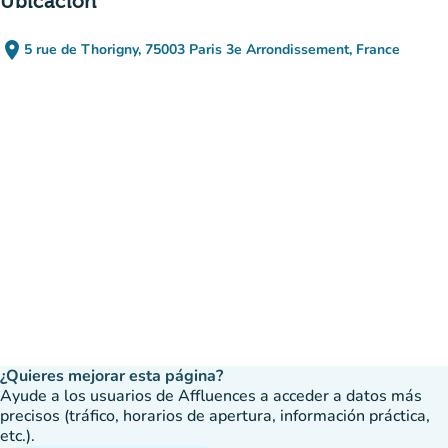
Úbicación
place
5 rue de Thorigny, 75003 Paris 3e Arrondissement, France
(abrir en Google Maps)
(nueva pestaña)
¿Quieres mejorar esta página?
Ayude a los usuarios de Affluences a acceder a datos más
precisos (tráfico, horarios de apertura, información práctica,
etc.).