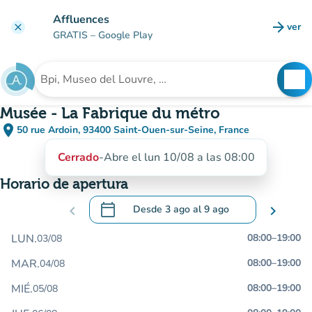
Ir al contenido principal
Affluences
arrow_forward
ver
clear
(nuev
GRATIS
– Google Play
search
See
Buscar un establecimiento
Musée - La Fabrique du métro
place
50 rue Ardoin, 93400 Saint-Ouen-sur-Seine, France
(abrir en Google Maps)
(nueva pestaña)
Cerrado
-
Abre el lun 10/08 a las 08:00
Horario de apertura
calendar_today
chevron_left
Desde
3 ago
al
9 ago
chevron_right
.
Abra el calendario para cambiar las fecha
LUN.
08:00
–
19:00
03/08
MAR.
08:00
–
19:00
04/08
MIÉ.
08:00
–
19:00
05/08