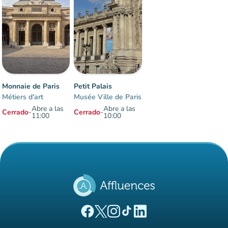
Monnaie de Paris
Petit Palais
Métiers d'art
Musée Ville de Paris
Abre a las
Abre a las
Cerrado
-
Cerrado
-
11:00
10:00
Elementos 1 a 2 sobre 2
(nueva pestaña)
(nueva pestaña)
(nueva pestaña)
(nueva pestaña)
(nueva pestaña)
Página Facebook Affluences
Página Twitter Affluences
Página Instagram Affluences
Página de TikTok de Affluenc
Página LinkedIn Affluenc