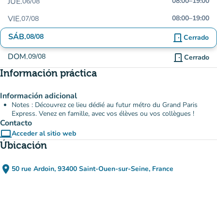
JUE.
08:00
–
19:00
06/08
VIE.
08:00
–
19:00
07/08
SÁB.
08/08
door_front
Cerrado
DOM.
09/08
door_front
Cerrado
Información práctica
Información adicional
Notes : Découvrez ce lieu dédié au futur métro du Grand Paris
Express. Venez en famille, avec vos élèves ou vos collègues !
Contacto
computer
Acceder al sitio web
(nueva pestaña)
Úbicación
place
50 rue Ardoin, 93400 Saint-Ouen-sur-Seine, France
(abrir en Google Maps)
(nueva pestaña)