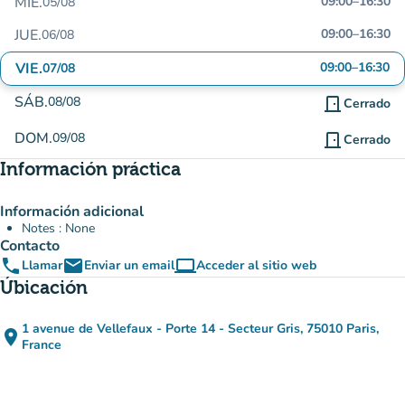
MIÉ.
09:00
–
16:30
05/08
JUE.
09:00
–
16:30
06/08
VIE.
09:00
–
16:30
07/08
SÁB.
08/08
door_front
Cerrado
DOM.
09/08
door_front
Cerrado
Información práctica
Información adicional
Notes : None
Contacto
phone
email
computer
Llamar
Enviar un email
Acceder al sitio web
(nueva pestaña)
Úbicación
1 avenue de Vellefaux - Porte 14 - Secteur Gris, 75010 Paris,
place
(abrir en Google Maps)
(nueva pestaña)
France