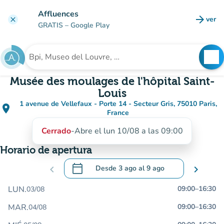
Ir al contenido principal
Affluences
arrow_forward
ver
clear
(nuev
GRATIS
– Google Play
search
See
Buscar un establecimiento
Musée des moulages de l'hôpital Saint-
Louis
1 avenue de Vellefaux - Porte 14 - Secteur Gris, 75010 Paris,
place
(abrir en Google Maps)
(nueva pestaña)
France
Cerrado
-
Abre el lun 10/08 a las 09:00
Horario de apertura
calendar_today
chevron_left
Desde
3 ago
al
9 ago
chevron_right
.
Abra el calendario para cambiar las fecha
LUN.
09:00
–
16:30
03/08
MAR.
09:00
–
16:30
04/08