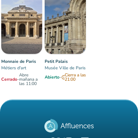
Fluido
man
man
man
Monnaie de Paris
Petit Palais
Métiers d'art
Musée Ville de Paris
Abre
Cierra a las
Abierto
-
info
Cerrado
-
mañana a
21:00
las 11:00
Elementos 1 a 2 sobre 2