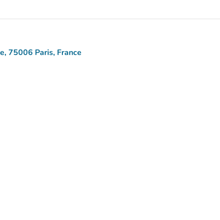
ne, 75006 Paris, France
aps)