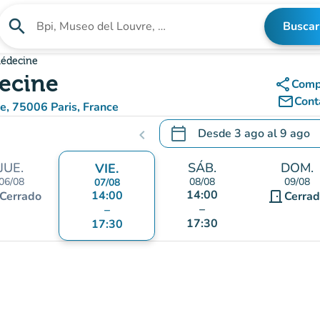
search
Buscar
Buscar un establecimiento
Médecine
decine
share
Comp
mail_outline
Cont
ne, 75006 Paris, France
aps)
calendar_today
Desde
3 ago
al
9 ago
chevron_left
.
Abra el calendario para camb
JUE.
SÁB.
DOM.
VIE.
06/08
08/08
09/08
07/08
14:00
14:00
door_front
Cerrado
Cerra
–
–
17:30
17:30