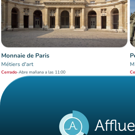
Monnaie de Paris
P
Métiers d'art
Mu
Cerrado
-
Abre mañana a las 11:00
Ce
Elementos 1 a 2 sobre 2