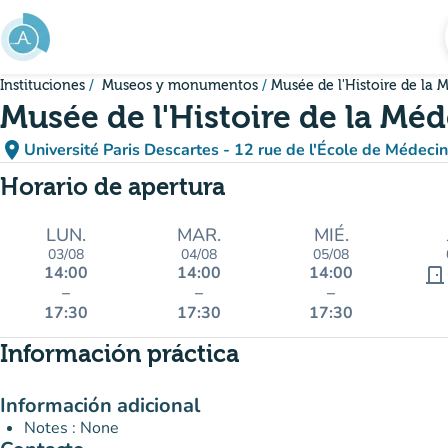
Ir al contenido principal
Instituciones
Museos y monumentos
Musée de l'Histoire de la 
Musée de l'Histoire de la Mé
place
Université Paris Descartes - 12 rue de l'École de Médeci
(abrir en Google M
(nueva pestaña)
Horario de apertura
LUN.
MAR.
MIÉ.
03/08
04/08
05/08
14:00
14:00
14:00
door_front
–
–
–
17:30
17:30
17:30
Información práctica
Información adicional
Notes : None