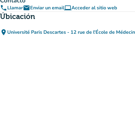
Contacto
phone
email
computer
Llamar
Enviar un email
Acceder al sitio web
(nueva pestaña)
Úbicación
place
Université Paris Descartes - 12 rue de l'École de Médeci
(abrir en Google M
(nueva pestaña)