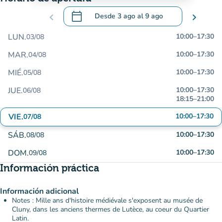
calendar_today
chevron_left
Desde
3 ago
al
9 ago
chevron_right
.
Abra el calendario para cambiar las fecha
LUN.
10:00
–
17:30
03/08
MAR.
10:00
–
17:30
04/08
MIÉ.
10:00
–
17:30
05/08
JUE.
10:00
–
17:30
06/08
18:15
–
21:00
VIE.
10:00
–
17:30
07/08
SÁB.
10:00
–
17:30
08/08
DOM.
10:00
–
17:30
09/08
Información práctica
Información adicional
Notes : Mille ans d'histoire médiévale s'exposent au musée de
Cluny, dans les anciens thermes de Lutèce, au coeur du Quartier
Latin.