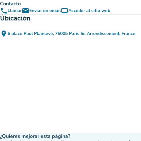
Contacto
phone
email
computer
Llamar
Enviar un email
Acceder al sitio web
(nueva pestaña)
Úbicación
place
6 place Paul Plainlevé, 75005 Paris 5e Arrondissement, France
(abrir en Google Maps)
(nueva pestaña)
¿Quieres mejorar esta página?