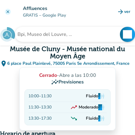
Ir al contenido principal
Affluences
arrow_forward
ver
clear
(nuev
GRATIS
– Google Play
search
See
Buscar un establecimiento
Musée de Cluny - Musée national du
Moyen Âge
place
6 place Paul Plainlevé, 75005 Paris 5e Arrondissement, France
(abrir en Google Maps)
(nueva pestaña)
Cerrado
-
Abre a las 10:00
insights
Previsiones
10:00
–
11:30
Fluido
man
man
man
trending_up
11:30
–
13:30
Moderado
man
man
man
En aumento
trending_down
13:30
–
17:30
Fluido
man
man
man
En descenso
Horario de apertura