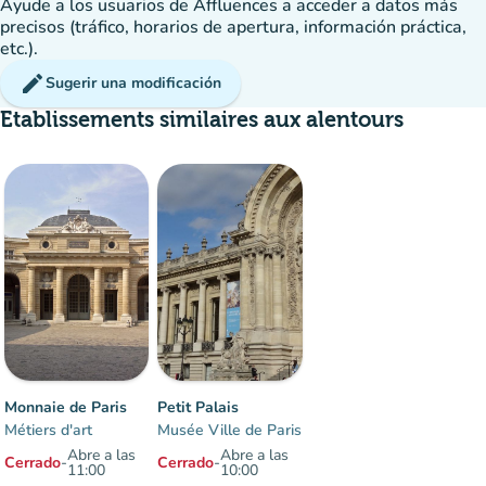
Ayude a los usuarios de Affluences a acceder a datos más
precisos (tráfico, horarios de apertura, información práctica,
etc.).
edit
Sugerir una modificación
Etablissements similaires aux alentours
Monnaie de Paris
Petit Palais
Métiers d'art
Musée Ville de Paris
Abre a las
Abre a las
Cerrado
-
Cerrado
-
11:00
10:00