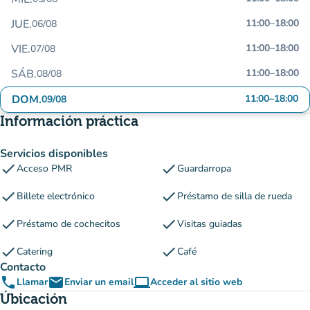
JUE.
11:00
–
18:00
06/08
VIE.
11:00
–
18:00
07/08
SÁB.
11:00
–
18:00
08/08
DOM.
11:00
–
18:00
09/08
Información práctica
Servicios disponibles
check
check
Acceso PMR
Guardarropa
check
check
Billete electrónico
Préstamo de silla de rueda
check
check
Préstamo de cochecitos
Visitas guiadas
check
check
Catering
Café
Contacto
phone
email
computer
Llamar
Enviar un email
Acceder al sitio web
(nueva pestaña)
Úbicación