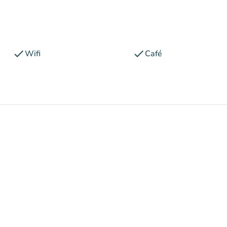
check
check
Wifi
Café