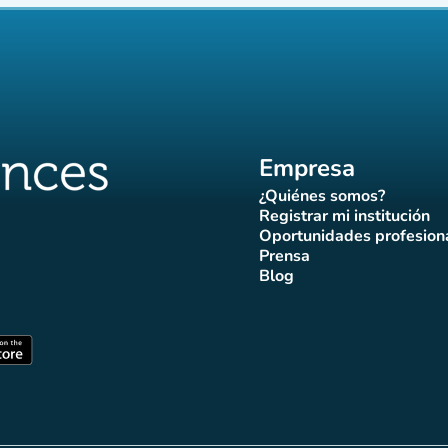
Empresa
¿Quiénes somos?
(nueva pestaña)
Registrar mi institución
(nueva pestañ
Oportunidades profesion
(nueva pes
Prensa
)
aña)
pestaña)
va pestaña)
nueva pestaña)
(nueva pestaña)
Blog
ffluences
 Affluences
agram Affluences
de TikTok de Affluences
na LinkedIn Affluences
(nueva pestaña)
staña)
(nueva pestaña)