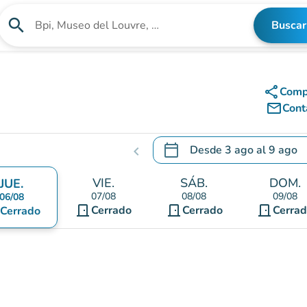
search
Buscar
Buscar un establecimiento
share
Comp
mail_outline
Cont
calendar_today
Desde
3 ago
al
9 ago
chevron_left
.
Abra el calendario para camb
VIE.
SÁB.
DOM.
JUE.
07/08
08/08
09/08
06/08
door_front
door_front
door_front
Cerrado
Cerrado
Cerra
Cerrado