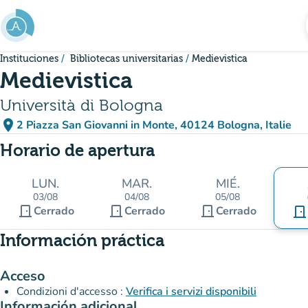
Ir al contenido principal
Instituciones
Bibliotecas universitarias
Medievistica
Medievistica
Università di Bologna
place
2 Piazza San Giovanni in Monte, 40124 Bologna, Italie
(abrir en Google Maps)
(nueva pestaña)
Horario de apertura
LUN.
MAR.
MIÉ.
03/08
04/08
05/08
door_front
door_front
door_front
Cerrado
Cerrado
Cerrado
door_front
Información práctica
Acceso
Condizioni d'accesso :
Verifica i servizi disponibili
Información adicional