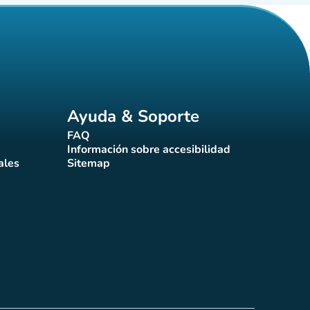
Ayuda & Soporte
FAQ
(nueva pestaña)
Información sobre accesibilidad
a)
(nueva pestaña)
ales
Sitemap
taña)
(nueva pestaña)