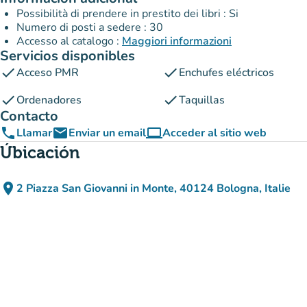
Possibilità di prendere in prestito dei libri : Si
Numero di posti a sedere : 30
Accesso al catalogo :
Maggiori informazioni
Servicios disponibles
check
check
Acceso PMR
Enchufes eléctricos
check
check
Ordenadores
Taquillas
Contacto
phone
email
computer
Llamar
Enviar un email
Acceder al sitio web
(nueva pestaña)
Úbicación
place
2 Piazza San Giovanni in Monte, 40124 Bologna, Italie
(abrir en Google Maps)
(nueva pestaña)