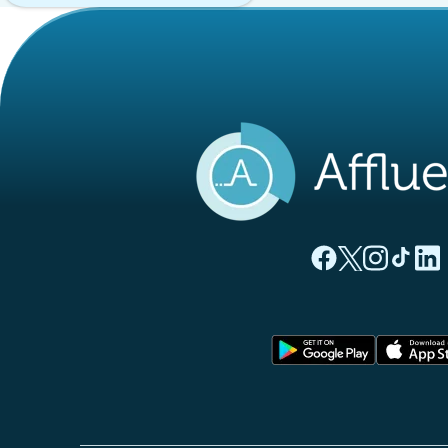
(nueva pestaña
(nueva pest
(nueva 
(nue
(
Página Facebook A
Página Twitter
Página Inst
Página 
Pági
(nueva pe