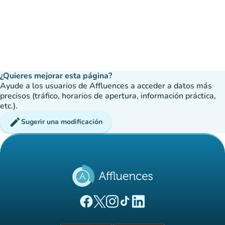
¿Quieres mejorar esta página?
Ayude a los usuarios de Affluences a acceder a datos más
precisos (tráfico, horarios de apertura, información práctica,
etc.).
edit
Sugerir una modificación
(nueva pestaña)
(nueva pestaña)
(nueva pestaña)
(nueva pestaña)
(nueva pestaña)
Página Facebook Affluences
Página Twitter Affluences
Página Instagram Affluences
Página de TikTok de Affluenc
Página LinkedIn Affluenc