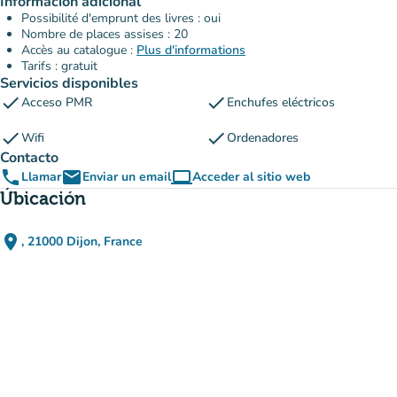
Información adicional
Possibilité d'emprunt des livres : oui
Nombre de places assises : 20
Accès au catalogue :
Plus d'informations
Tarifs : gratuit
Servicios disponibles
check
check
Acceso PMR
Enchufes eléctricos
check
check
Wifi
Ordenadores
Contacto
phone
email
computer
Llamar
Enviar un email
Acceder al sitio web
(nueva pestaña)
Úbicación
place
, 21000 Dijon, France
(abrir en Google Maps)
(nueva pestaña)