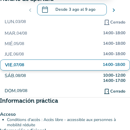
calendar_today
chevron_left
Desde
3 ago
al
9 ago
chevron_right
.
Abra el calendario para cambiar las fecha
LUN.
03/08
door_front
Cerrado
MAR.
14:00
–
18:00
04/08
MIÉ.
14:00
–
18:00
05/08
JUE.
14:00
–
18:00
06/08
VIE.
14:00
–
18:00
07/08
SÁB.
10:00
–
12:00
08/08
14:00
–
17:00
DOM.
09/08
door_front
Cerrado
Información práctica
Acceso
Conditions d'accès : Accès libre - accessible aux personnes à
mobilité réduite