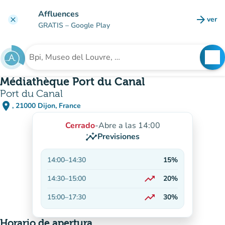
Ir al contenido principal
Affluences
arrow_forward
ver
clear
(nuev
GRATIS
– Google Play
search
See
Buscar un establecimiento
Médiathèque Port du Canal
Port du Canal
place
, 21000 Dijon, France
(abrir en Google Maps)
(nueva pestaña)
Cerrado
-
Abre a las 14:00
insights
Previsiones
14:00
–
14:30
15%
trending_up
14:30
–
15:00
20%
En aumento
trending_up
15:00
–
17:30
30%
En aumento
Horario de apertura