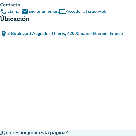
Contacto
phone
email
computer
Llamar
Enviar un email
Acceder al sitio web
(nueva pestaña)
Úbicación
place
3 Boulevard Augustin Thierry, 42000 Saint-Étienne, France
(abrir en Google Maps)
(nueva pestaña)
¿Quieres mejorar esta página?