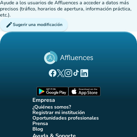
Ayude a los usuarios de Affluences a acceder a datos más
precisos (tráfico, horarios de apertura, información práctica,
etc.).
edit
Sugerir una modificación
(nueva pestaña)
(nueva pestaña)
(nueva pestaña)
(nueva pestaña)
(nueva pestaña)
Página Facebook Affluences
Página Twitter Affluences
Página Instagram Affluences
Página de TikTok de Affluenc
Página LinkedIn Affluenc
(nueva pestaña)
(nueva pestaña)
Empresa
¿Quiénes somos?
(nueva pestaña)
Registrar mi institución
(nueva pestaña)
Oportunidades profesionales
(nueva pestaña)
Prensa
(nueva pestaña)
Blog
(nueva pestaña)
Ayuda & Soporte