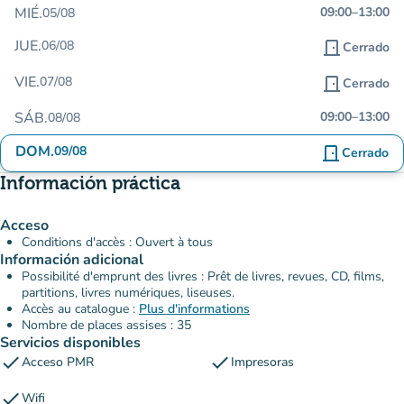
MIÉ.
09:00
–
13:00
05/08
JUE.
06/08
door_front
Cerrado
VIE.
07/08
door_front
Cerrado
SÁB.
09:00
–
13:00
08/08
DOM.
09/08
door_front
Cerrado
Información práctica
Acceso
Conditions d'accès : Ouvert à tous
Información adicional
Possibilité d'emprunt des livres : Prêt de livres, revues, CD, films,
partitions, livres numériques, liseuses.
Accès au catalogue :
Plus d'informations
Nombre de places assises : 35
Servicios disponibles
check
check
Acceso PMR
Impresoras
check
Wifi