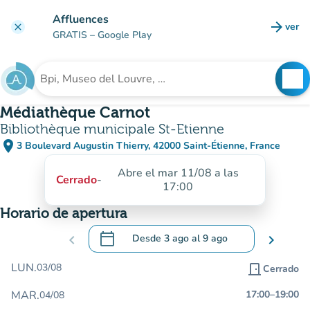
Ir al contenido principal
Affluences
arrow_forward
ver
clear
(nuev
GRATIS
– Google Play
search
See
Buscar un establecimiento
Médiathèque Carnot
Bibliothèque municipale St-Etienne
place
3 Boulevard Augustin Thierry, 42000 Saint-Étienne, France
(abrir en Google Maps)
(nueva pestaña)
Abre el mar 11/08 a las
Cerrado
-
17:00
Horario de apertura
calendar_today
chevron_left
Desde
3 ago
al
9 ago
chevron_right
.
Abra el calendario para cambiar las fecha
LUN.
03/08
door_front
Cerrado
MAR.
17:00
–
19:00
04/08