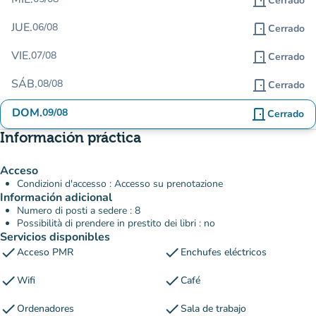
door_front
Cerrado
JUE.
06/08
door_front
Cerrado
VIE.
07/08
door_front
Cerrado
SÁB.
08/08
door_front
Cerrado
DOM.
09/08
door_front
Cerrado
Información práctica
Acceso
Condizioni d'accesso : Accesso su prenotazione
Información adicional
Numero di posti a sedere : 8
Possibilità di prendere in prestito dei libri : no
Servicios disponibles
check
check
Acceso PMR
Enchufes eléctricos
check
check
Wifi
Café
check
check
Ordenadores
Sala de trabajo