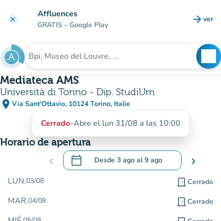
Ir al contenido principal
Affluences
arrow_forward
ver
clear
(nuev
GRATIS
– Google Play
search
See
Buscar un establecimiento
Mediateca AMS
Università di Torino - Dip. StudiUm
place
Via Sant'Ottavio, 10124 Torino, Italie
(abrir en Google Maps)
(nueva pestaña)
Cerrado
-
Abre el lun 31/08 a las 10:00
Horario de apertura
calendar_today
chevron_left
Desde
3 ago
al
9 ago
chevron_right
.
Abra el calendario para cambiar las fecha
LUN.
03/08
door_front
Cerrado
MAR.
04/08
door_front
Cerrado
MIÉ.
05/08