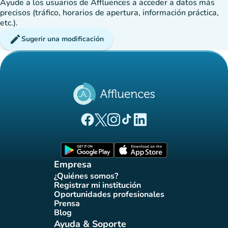
Ayude a los usuarios de Affluences a acceder a datos más
precisos (tráfico, horarios de apertura, información práctica,
etc.).
edit
Sugerir una modificación
(nueva pestaña)
(nueva pestaña)
(nueva pestaña)
(nueva pestaña)
(nueva pestaña)
Página Facebook Affluences
Página Twitter Affluences
Página Instagram Affluences
Página de TikTok de Affluenc
Página LinkedIn Affluenc
(nueva pestaña)
(nueva pestaña)
Empresa
¿Quiénes somos?
(nueva pestaña)
Registrar mi institución
(nueva pestaña)
Oportunidades profesionales
(nueva pestaña)
Prensa
(nueva pestaña)
Blog
(nueva pestaña)
Ayuda & Soporte