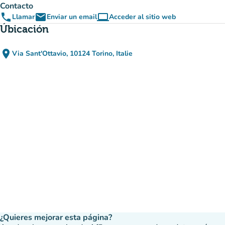
Contacto
phone
email
computer
Llamar
Enviar un email
Acceder al sitio web
(nueva pestaña)
Úbicación
place
Via Sant'Ottavio, 10124 Torino, Italie
(abrir en Google Maps)
(nueva pestaña)
¿Quieres mejorar esta página?