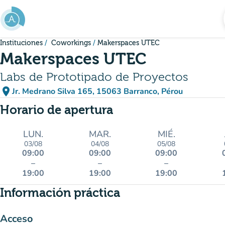
Ir al contenido principal
Instituciones
Coworkings
Makerspaces UTEC
Makerspaces UTEC
Labs de Prototipado de Proyectos
place
Jr. Medrano Silva 165, 15063 Barranco, Pérou
(abrir en Google Maps)
(nueva pestaña)
Horario de apertura
LUN.
MAR.
MIÉ.
03/08
04/08
05/08
09:00
09:00
09:00
–
–
–
19:00
19:00
19:00
Información práctica
Acceso