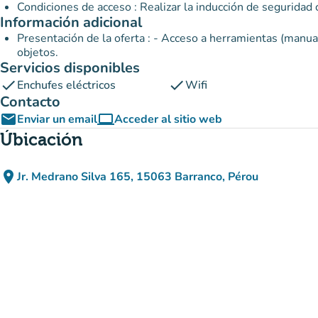
Información adicional
Presentación de la oferta : - Acceso a herramientas (manua
objetos.
Servicios disponibles
check
check
Enchufes eléctricos
Wifi
Contacto
email
computer
Enviar un email
Acceder al sitio web
(nueva pestaña)
Úbicación
place
Jr. Medrano Silva 165, 15063 Barranco, Pérou
(abrir en Google Maps)
(nueva pestaña)