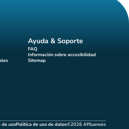
Ayuda & Soporte
FAQ
(nueva pestaña)
Información sobre accesibilidad
a)
(nueva pestaña)
ales
Sitemap
taña)
(nueva pestaña)
 de uso
Política de uso de datos
©2026 Affluences
(nueva pestaña)
(nueva pestaña)