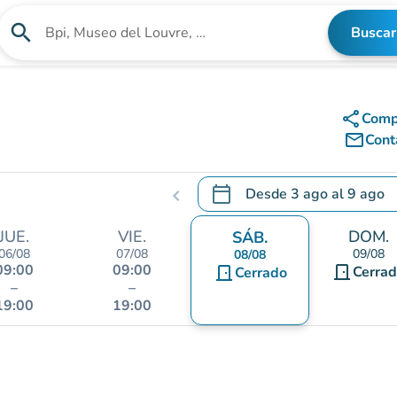
search
Buscar
Buscar un establecimiento
share
Comp
mail_outline
Cont
calendar_today
Desde
3 ago
al
9 ago
chevron_left
.
Abra el calendario para camb
JUE.
VIE.
DOM.
SÁB.
06/08
07/08
09/08
08/08
09:00
09:00
door_front
door_front
Cerra
Cerrado
–
–
19:00
19:00