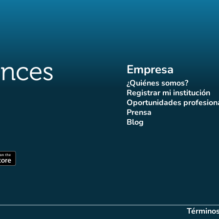
Empresa
¿Quiénes somos?
(nueva pestaña)
Registrar mi institución
(nueva pestañ
Oportunidades profesion
(nueva pes
Prensa
)
aña)
pestaña)
va pestaña)
nueva pestaña)
(nueva pestaña)
Blog
ffluences
 Affluences
agram Affluences
de TikTok de Affluences
na LinkedIn Affluences
(nueva pestaña)
staña)
(nueva pestaña)
Términos