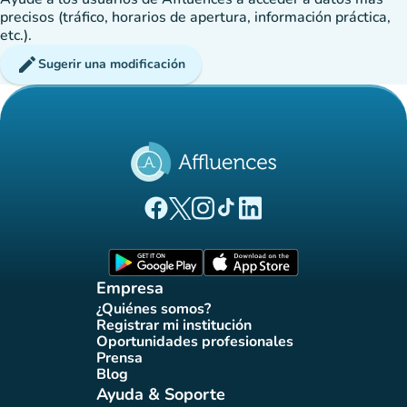
precisos (tráfico, horarios de apertura, información práctica,
etc.).
edit
Sugerir una modificación
(nueva pestaña)
(nueva pestaña)
(nueva pestaña)
(nueva pestaña)
(nueva pestaña)
Página Facebook Affluences
Página Twitter Affluences
Página Instagram Affluences
Página de TikTok de Affluenc
Página LinkedIn Affluenc
(nueva pestaña)
(nueva pestaña)
Empresa
¿Quiénes somos?
(nueva pestaña)
Registrar mi institución
(nueva pestaña)
Oportunidades profesionales
(nueva pestaña)
Prensa
(nueva pestaña)
Blog
(nueva pestaña)
Ayuda & Soporte