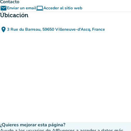
Contacto
email
computer
Enviar un email
Acceder al sitio web
(nueva pestaña)
Úbicación
place
3 Rue du Barreau, 59650 Villeneuve-d'Ascq, France
(abrir en Google Maps)
(nueva pestaña)
¿Quieres mejorar esta página?
Ayude a los usuarios de Affluences a acceder a datos más