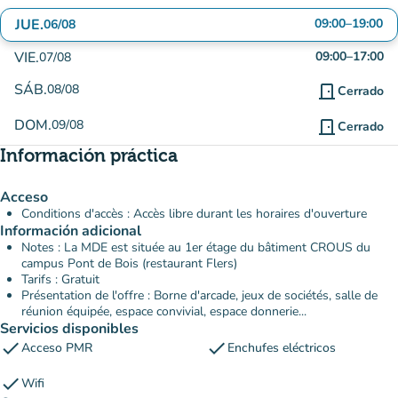
JUE.
09:00
–
19:00
06/08
VIE.
09:00
–
17:00
07/08
SÁB.
08/08
door_front
Cerrado
DOM.
09/08
door_front
Cerrado
Información práctica
Acceso
Conditions d'accès : Accès libre durant les horaires d'ouverture
Información adicional
Notes : La MDE est située au 1er étage du bâtiment CROUS du
campus Pont de Bois (restaurant Flers)
Tarifs : Gratuit
Présentation de l'offre : Borne d'arcade, jeux de sociétés, salle de
réunion équipée, espace convivial, espace donnerie...
Servicios disponibles
check
check
Acceso PMR
Enchufes eléctricos
check
Wifi