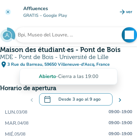
Ir al contenido principal
Affluences
arrow_forward
ver
clear
(nuev
GRATIS
– Google Play
search
See
Buscar un establecimiento
Maison des étudiant·es - Pont de Bois
MDE - Pont de Bois - Université de Lille
place
3 Rue du Barreau, 59650 Villeneuve-d'Ascq, France
(abrir en Google Maps)
(nueva pestaña)
Abierto
-
Cierra a las 19:00
Horario de apertura
calendar_today
chevron_left
Desde
3 ago
al
9 ago
chevron_right
.
Abra el calendario para cambiar las fecha
LUN.
09:00
–
19:00
03/08
MAR.
09:00
–
19:00
04/08
MIÉ.
09:00
–
19:00
05/08