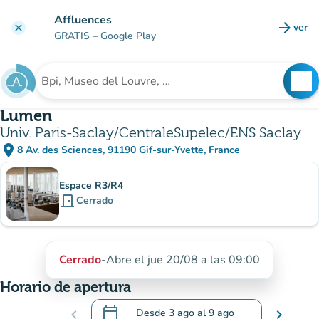
Ir al contenido principal
Affluences
arrow_forward
ver
clear
(nuev
GRATIS
– Google Play
search
See
Buscar un establecimiento
Lumen
Univ. Paris-Saclay/CentraleSupelec/ENS Saclay
place
8 Av. des Sciences, 91190 Gif-sur-Yvette, France
(abrir en Google Maps)
(nueva pestaña)
subsitio
Espace R3/R4
door_front
Cerrado
Cerrado
-
Abre el jue 20/08 a las 09:00
Horario de apertura
calendar_today
chevron_left
Desde
3 ago
al
9 ago
chevron_right