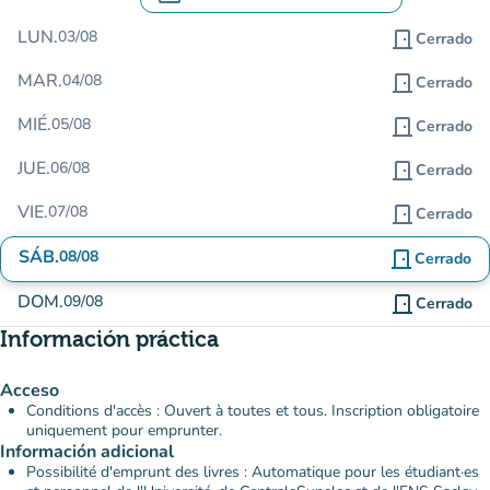
.
Abra el calendario para cambiar las fecha
LUN.
03/08
door_front
Cerrado
MAR.
04/08
door_front
Cerrado
MIÉ.
05/08
door_front
Cerrado
JUE.
06/08
door_front
Cerrado
VIE.
07/08
door_front
Cerrado
SÁB.
08/08
door_front
Cerrado
DOM.
09/08
door_front
Cerrado
Información práctica
Acceso
Conditions d'accès : Ouvert à toutes et tous. Inscription obligatoire
uniquement pour emprunter.
Información adicional
Possibilité d'emprunt des livres : Automatique pour les étudiant·es