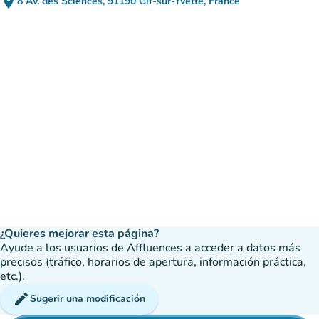
place
8 Av. des Sciences, 91190 Gif-sur-Yvette, France
(abrir en Google Maps)
(nueva pestaña)
¿Quieres mejorar esta página?
Ayude a los usuarios de Affluences a acceder a datos más
precisos (tráfico, horarios de apertura, información práctica,
etc.).
edit
Sugerir una modificación