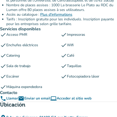
et personnel de l'Université, de CentraleSupelec et de l'ENS Saclay
Nombre de places assises : 1000 La brasserie Le Plato au RDC du
Lumen offre 80 places assises à ses utilisateurs.
Accès au catalogue :
Plus d'informations
Tarifs : Inscription gratuite pour les individuels. Inscription payante
pour les entreprises selon grille tarifaire.
Servicios disponibles
check
check
Acceso PMR
Impresoras
check
check
Enchufes eléctricos
Wifi
check
check
Catering
Café
check
check
Sala de trabajo
Taquillas
check
check
Escáner
Fotocopiadora láser
check
Máquina expendedora
Contacto
phone
email
computer
Llamar
Enviar un email
Acceder al sitio web
(nueva pestaña)
Úbicación