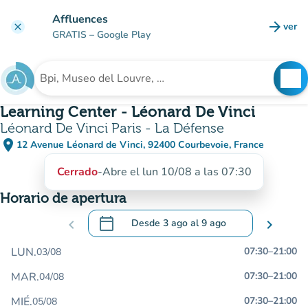
Ir al contenido principal
Affluences
arrow_forward
ver
clear
(nuev
GRATIS
– Google Play
search
See
Buscar un establecimiento
Learning Center - Léonard De Vinci
Léonard De Vinci Paris - La Défense
place
12 Avenue Léonard de Vinci, 92400 Courbevoie, France
(abrir en Google Maps)
(nueva pestaña)
Cerrado
-
Abre el lun 10/08 a las 07:30
Horario de apertura
calendar_today
chevron_left
Desde
3 ago
al
9 ago
chevron_right
.
Abra el calendario para cambiar las fecha
LUN.
07:30
–
21:00
03/08
MAR.
07:30
–
21:00
04/08
MIÉ.
07:30
–
21:00
05/08