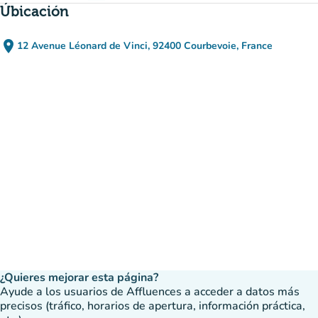
Úbicación
place
12 Avenue Léonard de Vinci, 92400 Courbevoie, France
(abrir en Google Maps)
(nueva pestaña)
¿Quieres mejorar esta página?
Ayude a los usuarios de Affluences a acceder a datos más
precisos (tráfico, horarios de apertura, información práctica,