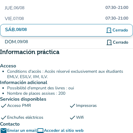
JUE.
07:30
–
21:00
06/08
VIE.
07:30
–
21:00
07/08
SÁB.
08/08
door_front
Cerrado
DOM.
09/08
door_front
Cerrado
Información práctica
Acceso
Conditions d'accès : Accès réservé exclusivement aux étudiants
EMLV, ESILV, IIM, ILV.
Información adicional
Possibilité d'emprunt des livres : oui
Nombre de places assises : 200
Servicios disponibles
check
check
Acceso PMR
Impresoras
check
check
Enchufes eléctricos
Wifi
Contacto
email
computer
Enviar un email
Acceder al sitio web
(nueva pestaña)