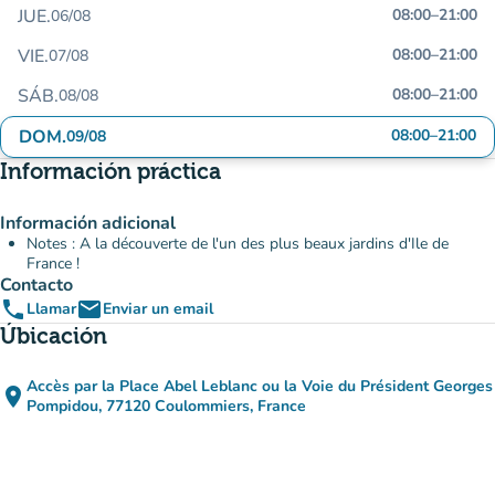
JUE.
08:00
–
21:00
06/08
VIE.
08:00
–
21:00
07/08
SÁB.
08:00
–
21:00
08/08
DOM.
08:00
–
21:00
09/08
Información práctica
Información adicional
Notes : A la découverte de l'un des plus beaux jardins d'Ile de
France !
Contacto
phone
email
Llamar
Enviar un email
Úbicación
Accès par la Place Abel Leblanc ou la Voie du Président Georges
place
(abrir en Google Maps)
(nueva pestaña)
Pompidou, 77120 Coulommiers, France