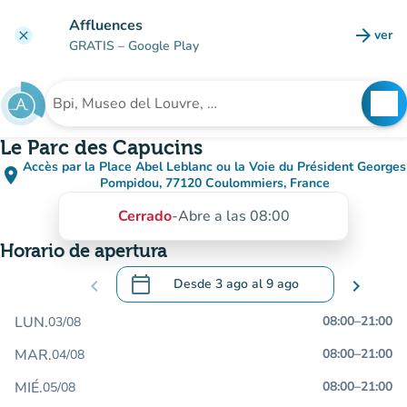
Ir al contenido principal
Affluences
arrow_forward
ver
clear
(nuev
GRATIS
– Google Play
search
See
Buscar un establecimiento
Le Parc des Capucins
Accès par la Place Abel Leblanc ou la Voie du Président Georges
place
(abrir en Google Maps)
(nueva pestaña)
Pompidou, 77120 Coulommiers, France
Cerrado
-
Abre a las 08:00
Horario de apertura
calendar_today
chevron_left
Desde
3 ago
al
9 ago
chevron_right
.
Abra el calendario para cambiar las fecha
LUN.
08:00
–
21:00
03/08
MAR.
08:00
–
21:00
04/08
MIÉ.
08:00
–
21:00
05/08