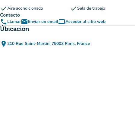
check
check
Aire acondicionado
Sala de trabajo
Contacto
phone
email
computer
Llamar
Enviar un email
Acceder al sitio web
(nueva pestaña)
Úbicación
place
210 Rue Saint-Martin, 75003 Paris, France
(abrir en Google Maps)
(nueva pestaña)