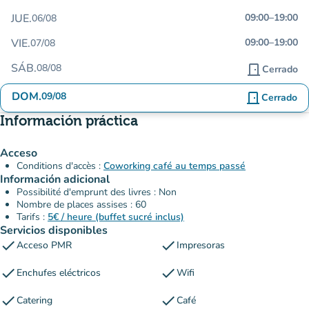
JUE.
09:00
–
19:00
06/08
VIE.
09:00
–
19:00
07/08
SÁB.
08/08
door_front
Cerrado
DOM.
09/08
door_front
Cerrado
Información práctica
Acceso
Conditions d'accès :
Coworking café au temps passé
Información adicional
Possibilité d'emprunt des livres : Non
Nombre de places assises : 60
Tarifs :
5€ / heure (buffet sucré inclus)
Servicios disponibles
check
check
Acceso PMR
Impresoras
check
check
Enchufes eléctricos
Wifi
check
check
Catering
Café