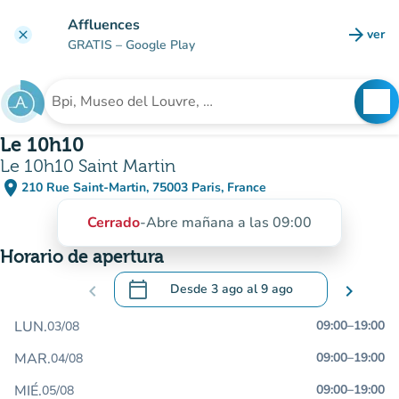
Ir al contenido principal
Affluences
arrow_forward
ver
clear
(nuev
GRATIS
– Google Play
search
See
Buscar un establecimiento
Le 10h10
Le 10h10 Saint Martin
place
210 Rue Saint-Martin, 75003 Paris, France
(abrir en Google Maps)
(nueva pestaña)
Cerrado
-
Abre mañana a las 09:00
Horario de apertura
calendar_today
chevron_left
Desde
3 ago
al
9 ago
chevron_right
.
Abra el calendario para cambiar las fecha
LUN.
09:00
–
19:00
03/08
MAR.
09:00
–
19:00
04/08
MIÉ.
09:00
–
19:00
05/08