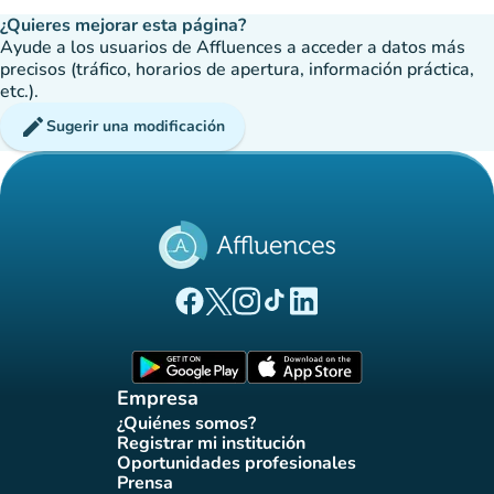
¿Quieres mejorar esta página?
Ayude a los usuarios de Affluences a acceder a datos más
precisos (tráfico, horarios de apertura, información práctica,
etc.).
edit
Sugerir una modificación
(nueva pestaña)
(nueva pestaña)
(nueva pestaña)
(nueva pestaña)
(nueva pestaña)
Página Facebook Affluences
Página Twitter Affluences
Página Instagram Affluences
Página de TikTok de Affluenc
Página LinkedIn Affluenc
(nueva pestaña)
(nueva pestaña)
Empresa
¿Quiénes somos?
(nueva pestaña)
Registrar mi institución
(nueva pestaña)
Oportunidades profesionales
(nueva pestaña)
Prensa
(nueva pestaña)