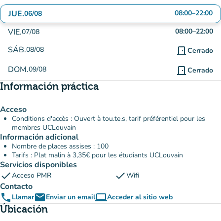
JUE.
08:00
–
22:00
06/08
VIE.
08:00
–
22:00
07/08
SÁB.
08/08
door_front
Cerrado
DOM.
09/08
door_front
Cerrado
Información práctica
Acceso
Conditions d'accès : Ouvert à tou.te.s, tarif préférentiel pour les
membres UCLouvain
Información adicional
Nombre de places assises : 100
Tarifs : Plat malin à 3,35€ pour les étudiants UCLouvain
Servicios disponibles
check
check
Acceso PMR
Wifi
Contacto
phone
email
computer
Llamar
Enviar un email
Acceder al sitio web
(nueva pestaña)
Úbicación