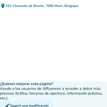
place
151 Chaussée de Binche, 7000 Mons, Belgique
(abrir en Google Maps)
(nueva pestaña)
¿Quieres mejorar esta página?
Ayude a los usuarios de Affluences a acceder a datos más
precisos (tráfico, horarios de apertura, información práctica,
etc.).
edit
Sugerir una modificación