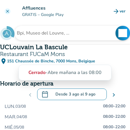
Ir al contenido principal
Affluences
arrow_forward
ver
clear
(nuev
GRATIS
– Google Play
search
See
Buscar un establecimiento
UCLouvain La Bascule
Restaurant FUCaM Mons
place
151 Chaussée de Binche, 7000 Mons, Belgique
(abrir en Google Maps)
(nueva pestaña)
Cerrado
-
Abre mañana a las 08:00
Horario de apertura
calendar_today
chevron_left
Desde
3 ago
al
9 ago
chevron_right
.
Abra el calendario para cambiar las fecha
LUN.
08:00
–
22:00
03/08
MAR.
08:00
–
22:00
04/08
MIÉ.
08:00
–
22:00
05/08