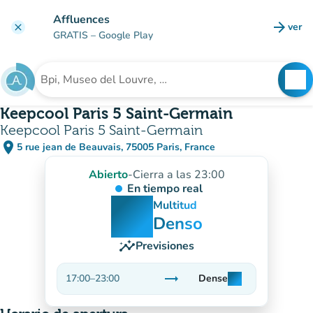
Ir al contenido principal
Affluences
arrow_forward
ver
clear
(nuev
GRATIS
– Google Play
search
See
Buscar un establecimiento
Keepcool Paris 5 Saint-Germain
Keepcool Paris 5 Saint-Germain
place
5 rue jean de Beauvais, 75005 Paris, France
(abrir en Google Maps)
(nueva pestaña)
Abierto
-
Cierra a las 23:00
En tiempo real
man
man
man
Multitud
Denso
insights
Previsiones
trending_flat
17:00
–
23:00
Dense
man
man
man
Estable