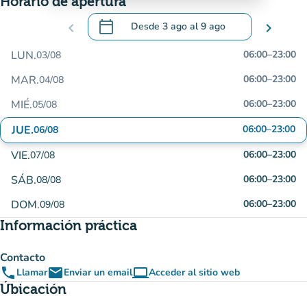
Horario de apertura
calendar_today
chevron_left
Desde
3 ago
al
9 ago
chevron_right
.
Abra el calendario para cambiar las fecha
LUN.
06:00
–
23:00
03/08
MAR.
06:00
–
23:00
04/08
MIÉ.
06:00
–
23:00
05/08
JUE.
06:00
–
23:00
06/08
VIE.
06:00
–
23:00
07/08
SÁB.
06:00
–
23:00
08/08
DOM.
06:00
–
23:00
09/08
Información práctica
Contacto
phone
email
computer
Llamar
Enviar un email
Acceder al sitio web
(nueva pestaña)
Úbicación