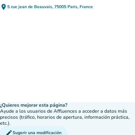
place
5 rue jean de Beauvais, 75005 Paris, France
(abrir en Google Maps)
(nueva pestaña)
¿Quieres mejorar esta página?
Ayude a los usuarios de Affluences a acceder a datos más
precisos (tráfico, horarios de apertura, información práctica,
etc.).
edit
Sugerir una modificación