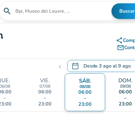
search
Buscar
Buscar un establecimiento
n
share
Comp
mail_outline
Cont
calendar_today
Desde
3 ago
al
9 ago
chevron_left
.
Abra el calendario para camb
JUE.
VIE.
DOM.
SÁB.
06/08
07/08
09/08
08/08
06:00
06:00
06:00
06:00
–
–
–
–
23:00
23:00
23:00
23:00