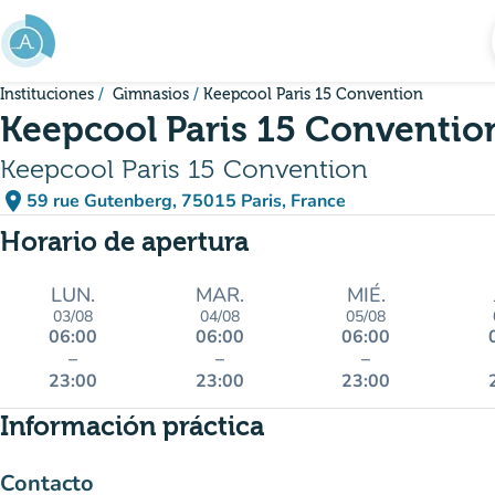
Ir al contenido principal
Instituciones
Gimnasios
Keepcool Paris 15 Convention
Keepcool Paris 15 Conventio
Keepcool Paris 15 Convention
place
59 rue Gutenberg, 75015 Paris, France
(abrir en Google Maps)
(nueva pestaña)
Horario de apertura
LUN.
MAR.
MIÉ.
03/08
04/08
05/08
06:00
06:00
06:00
–
–
–
23:00
23:00
23:00
Información práctica
Contacto