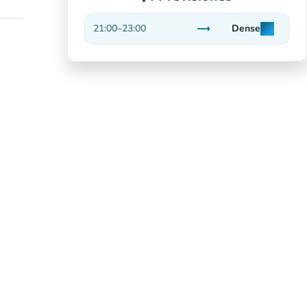
trending_flat
21:00
–
23:00
Dense
man
man
man
Estable