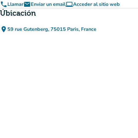
phone
email
computer
Llamar
Enviar un email
Acceder al sitio web
(nueva pestaña)
Úbicación
place
59 rue Gutenberg, 75015 Paris, France
(abrir en Google Maps)
(nueva pestaña)