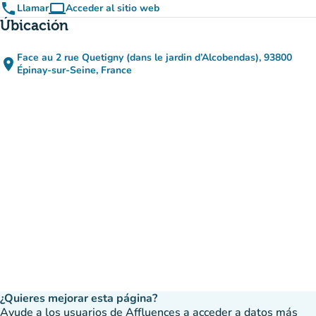
phone
computer
Llamar
Acceder al sitio web
(nueva pestaña)
Úbicación
Face au 2 rue Quetigny (dans le jardin d’Alcobendas), 93800
place
(abrir en Google Maps)
(nueva pestaña)
Épinay-sur-Seine, France
¿Quieres mejorar esta página?
Ayude a los usuarios de Affluences a acceder a datos más