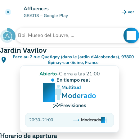
Ir al contenido principal
Affluences
arrow_forward
ver
clear
(nuev
GRATIS
– Google Play
search
See
Buscar un establecimiento
Jardin Vavilov
Face au 2 rue Quetigny (dans le jardin d’Alcobendas), 93800
place
(abrir en Google Maps)
(nueva pestaña)
Épinay-sur-Seine, France
Abierto
-
Cierra a las 21:00
En tiempo real
man
man
man
Multitud
Moderado
insights
Previsiones
trending_flat
20:30
–
21:00
Moderado
man
man
man
Estable
Horario de apertura