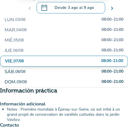
calendar_today
chevron_left
Desde
3 ago
al
9 ago
chevron_right
.
Abra el calendario para cambiar las fecha
LUN.
08:00
–
21:00
03/08
MAR.
08:00
–
21:00
04/08
MIÉ.
08:00
–
21:00
05/08
JUE.
08:00
–
21:00
06/08
VIE.
08:00
–
21:00
07/08
SÁB.
08:00
–
21:00
08/08
DOM.
08:00
–
21:00
09/08
Información práctica
Información adicional
Notes : Première mondiale à Épinay-sur-Seine, où est initié à un
grand projet de conservation de variétés cultivées dans le jardin
Vavilov.
Contacto