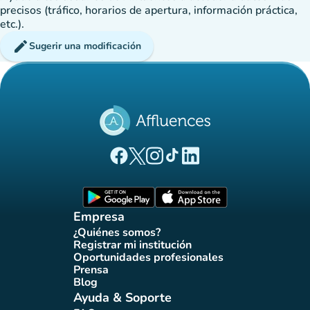
precisos (tráfico, horarios de apertura, información práctica,
etc.).
edit
Sugerir una modificación
(nueva pestaña)
(nueva pestaña)
(nueva pestaña)
(nueva pestaña)
(nueva pestaña)
Página Facebook Affluences
Página Twitter Affluences
Página Instagram Affluences
Página de TikTok de Affluenc
Página LinkedIn Affluenc
(nueva pestaña)
(nueva pestaña)
Empresa
¿Quiénes somos?
(nueva pestaña)
Registrar mi institución
(nueva pestaña)
Oportunidades profesionales
(nueva pestaña)
Prensa
(nueva pestaña)
Blog
(nueva pestaña)
Ayuda & Soporte