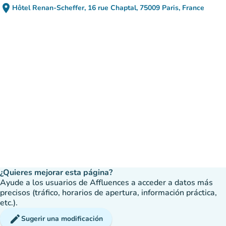
place
Hôtel Renan-Scheffer, 16 rue Chaptal, 75009 Paris, France
(abrir en Google Maps)
(nueva pestaña)
¿Quieres mejorar esta página?
Ayude a los usuarios de Affluences a acceder a datos más
precisos (tráfico, horarios de apertura, información práctica,
etc.).
edit
Sugerir una modificación