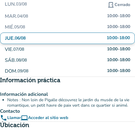
LUN.
03/08
door_front
Cerrado
MAR.
10:00
–
18:00
04/08
MIÉ.
10:00
–
18:00
05/08
JUE.
10:00
–
18:00
06/08
VIE.
10:00
–
18:00
07/08
SÁB.
10:00
–
18:00
08/08
DOM.
10:00
–
18:00
09/08
Información práctica
Información adicional
Notes : Non loin de Pigalle découvrez le jardin du musée de la vie
romantique, un petit havre de paix vert dans ce quartier si animé.
Contacto
phone
computer
Llamar
Acceder al sitio web
(nueva pestaña)
Úbicación