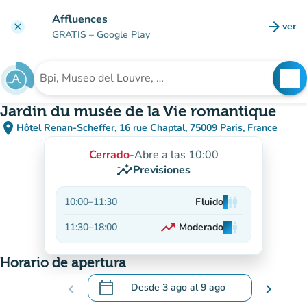
Ir al contenido principal
Affluences
arrow_forward
ver
clear
(nuev
GRATIS
– Google Play
search
See
Buscar un establecimiento
Jardin du musée de la Vie romantique
place
Hôtel Renan-Scheffer, 16 rue Chaptal, 75009 Paris, France
(abrir en Google Maps)
(nueva pestaña)
Cerrado
-
Abre a las 10:00
insights
Previsiones
10:00
–
11:30
Fluido
man
man
man
trending_up
11:30
–
18:00
Moderado
man
man
man
En aumento
Horario de apertura
calendar_today
chevron_left
Desde
3 ago
al
9 ago
chevron_right
.
Abra el calendario para cambiar las fecha