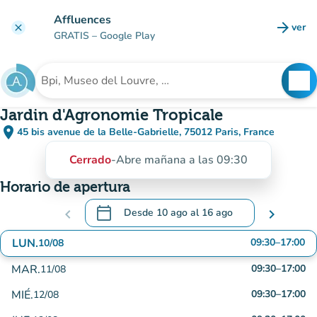
Ir al contenido principal
Affluences
arrow_forward
ver
clear
(nuev
GRATIS
– Google Play
search
See
Buscar un establecimiento
Jardin d'Agronomie Tropicale
place
45 bis avenue de la Belle-Gabrielle, 75012 Paris, France
(abrir en Google Maps)
(nueva pestaña)
Cerrado
-
Abre mañana a las 09:30
Horario de apertura
calendar_today
chevron_left
Desde
10 ago
al
16 ago
chevron_right
.
Abra el calendario para cambiar las fechas
LUN.
09:30
–
17:00
10/08
MAR.
09:30
–
17:00
11/08
MIÉ.
09:30
–
17:00
12/08