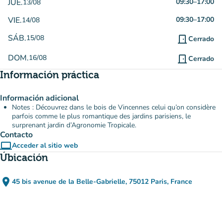
JUE.
09:30
–
17:00
13/08
VIE.
09:30
–
17:00
14/08
SÁB.
15/08
door_front
Cerrado
DOM.
16/08
door_front
Cerrado
Información práctica
Información adicional
Notes : Découvrez dans le bois de Vincennes celui qu’on considère
parfois comme le plus romantique des jardins parisiens, le
surprenant jardin d’Agronomie Tropicale.
Contacto
computer
Acceder al sitio web
(nueva pestaña)
Úbicación
place
45 bis avenue de la Belle-Gabrielle, 75012 Paris, France
(abrir en Google Maps)
(nueva pestaña)