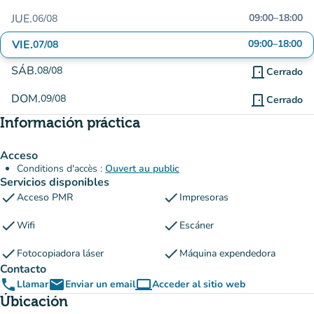
JUE.
09:00
–
18:00
06/08
VIE.
09:00
–
18:00
07/08
SÁB.
08/08
door_front
Cerrado
DOM.
09/08
door_front
Cerrado
Información práctica
Acceso
Conditions d'accès :
Ouvert au public
Servicios disponibles
check
check
Acceso PMR
Impresoras
check
check
Wifi
Escáner
check
check
Fotocopiadora láser
Máquina expendedora
Contacto
phone
email
computer
Llamar
Enviar un email
Acceder al sitio web
(nueva pestaña)
Úbicación