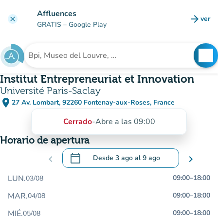
Ir al contenido principal
Affluences
arrow_forward
ver
clear
(nuev
GRATIS
– Google Play
search
See
Buscar un establecimiento
Institut Entrepreneuriat et Innovation
Université Paris-Saclay
place
27 Av. Lombart, 92260 Fontenay-aux-Roses, France
(abrir en Google Maps)
(nueva pestaña)
Cerrado
-
Abre a las 09:00
Horario de apertura
calendar_today
chevron_left
Desde
3 ago
al
9 ago
chevron_right
.
Abra el calendario para cambiar las fecha
LUN.
09:00
–
18:00
03/08
MAR.
09:00
–
18:00
04/08
MIÉ.
09:00
–
18:00
05/08