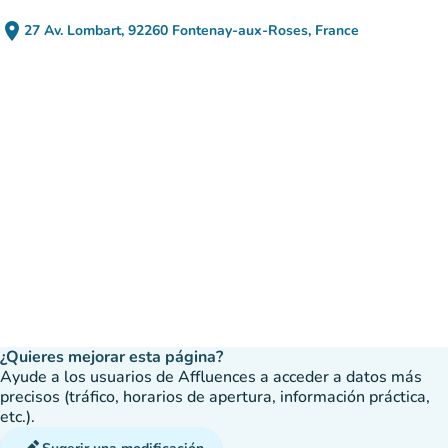
place
27 Av. Lombart, 92260 Fontenay-aux-Roses, France
(abrir en Google Maps)
(nueva pestaña)
¿Quieres mejorar esta página?
Ayude a los usuarios de Affluences a acceder a datos más
precisos (tráfico, horarios de apertura, información práctica,
etc.).