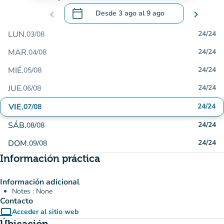
calendar_today
chevron_left
Desde
3 ago
al
9 ago
chevron_right
.
Abra el calendario para cambiar las fecha
LUN.
24/24
03/08
MAR.
24/24
04/08
MIÉ.
24/24
05/08
JUE.
24/24
06/08
VIE.
24/24
07/08
SÁB.
24/24
08/08
DOM.
24/24
09/08
Información práctica
Información adicional
Notes : None
Contacto
computer
Acceder al sitio web
(nueva pestaña)