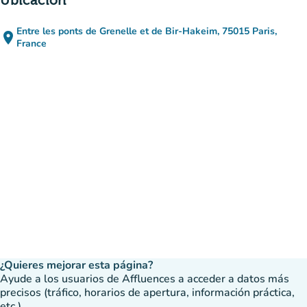
Úbicación
Entre les ponts de Grenelle et de Bir-Hakeim, 75015 Paris,
place
(abrir en Google Maps)
(nueva pestaña)
France
¿Quieres mejorar esta página?
Ayude a los usuarios de Affluences a acceder a datos más
precisos (tráfico, horarios de apertura, información práctica,
etc.).