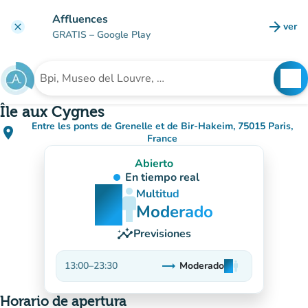
Ir al contenido principal
Affluences
arrow_forward
ver
clear
(nuev
GRATIS
– Google Play
search
See
Buscar un establecimiento
Île aux Cygnes
Entre les ponts de Grenelle et de Bir-Hakeim, 75015 Paris,
place
(abrir en Google Maps)
(nueva pestaña)
France
Abierto
En tiempo real
man
man
man
Multitud
Moderado
insights
Previsiones
trending_flat
13:00
–
23:30
Moderado
man
man
man
Estable
Horario de apertura