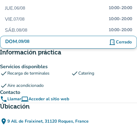
JUE.
10:00
–
20:00
06/08
VIE.
10:00
–
20:00
07/08
SÁB.
10:00
–
20:00
08/08
DOM.
09/08
door_front
Cerrado
Información práctica
Servicios disponibles
check
check
Recarga de terminales
Catering
check
Aire acondicionado
Contacto
phone
computer
Llamar
Acceder al sitio web
(nueva pestaña)
Úbicación
place
9 All. de Fraixinet, 31120 Roques, France
(abrir en Google Maps)
(nueva pestaña)