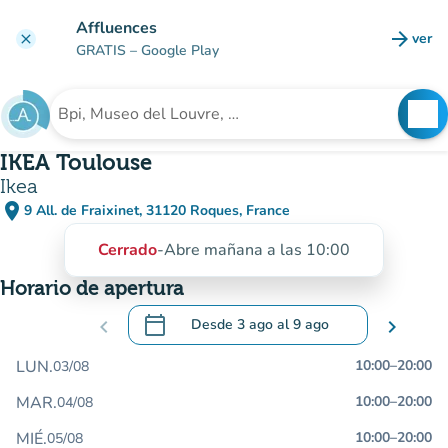
Ir al contenido principal
Affluences
arrow_forward
ver
clear
(nuev
GRATIS
– Google Play
search
See
Buscar un establecimiento
IKEA Toulouse
Ikea
place
9 All. de Fraixinet, 31120 Roques, France
(abrir en Google Maps)
(nueva pestaña)
Cerrado
-
Abre mañana a las 10:00
Horario de apertura
calendar_today
chevron_left
Desde
3 ago
al
9 ago
chevron_right
.
Abra el calendario para cambiar las fecha
LUN.
10:00
–
20:00
03/08
MAR.
10:00
–
20:00
04/08
MIÉ.
10:00
–
20:00
05/08